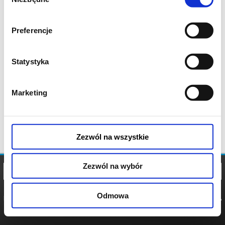
zgody
Preferencje
Statystyka
Marketing
Zezwól na wszystkie
Zezwól na wybór
Odmowa
REGULAMIN
POLITYKA
POLITYKA
COOKIES
PRYWATNOŚCI