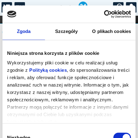
...
KONCERTY
KINO
TEATR
KABARET I
Komunikat
FILHARMONIA
OPERA I BALET
Zgoda
Szczegóły
O plikach cookies
STAND-UP
DLA DZIECI
ONLINE
KARNETY
Sprzedaż on-line została zakończona,
Niniejsza strona korzysta z plików cookie
sprawdź dostępność biletów w kasie.
Kontakt tel.: 18 544 74 72 lub e-mail:
Wykorzystujemy pliki cookie w celu realizacji usług
kino@rabka.pl
zgodnie z
Polityką cookies
, do spersonalizowania treści
i reklam, aby oferować funkcje społecznościowe i
analizować ruch w naszej witrynie. Informacje o tym, jak
korzystasz z naszej witryny, udostępniamy partnerom
społecznościowym, reklamowym i analitycznym.
Partnerzy mogą połączyć te informacje z innymi danymi
otrzymanymi od Ciebie lub uzyskanymi podczas
korzystania z ich usług.
Wybór
Niezbędne