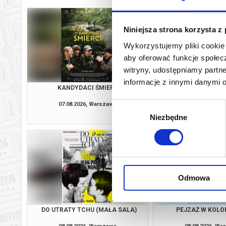
Niniejsza strona korzysta z
Wykorzystujemy pliki cookie 
aby oferować funkcje społecz
witryny, udostępniamy part
informacje z innymi danymi 
KANDYDACI ŚMIERCI
DO UTRATY TCHU (
07.08.2026, Warszawa
07.08.2026, Wa
Wybór
kup bilet
Niezbędne
zgody
Odmowa
DO UTRATY TCHU (MAŁA SALA)
PEJZAŻ W KOLOR