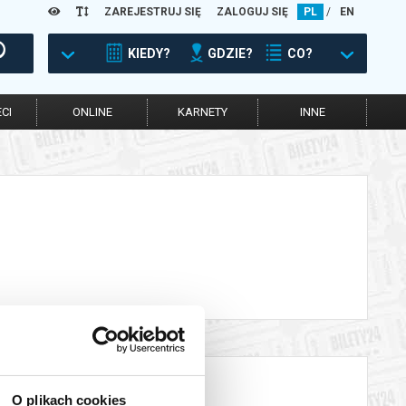
ZAREJESTRUJ SIĘ
ZALOGUJ SIĘ
PL
/
EN
KIEDY?
GDZIE?
CO?
CI
ONLINE
KARNETY
INNE
O plikach cookies