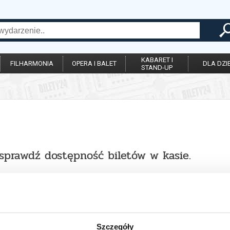
KABARET I
FILHARMONIA
OPERA I BALET
DLA DZIE
STAND-UP
 sprawdź dostępność biletów w kasie.
Szczegóły