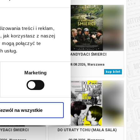
lizowania treści i reklam,
, jak korzystasz z naszej
y mogą połączyć te
h usług.
IENS? (MAŁA SALA)
KANDYDACI ŚMIERCI
.2026, Warszawa
08.08.2026, Warszawa
kup bilet
kup bilet
Marketing
ezwól na wszystkie
YDACI ŚMIERCI
DO UTRATY TCHU (MAŁA SALA)