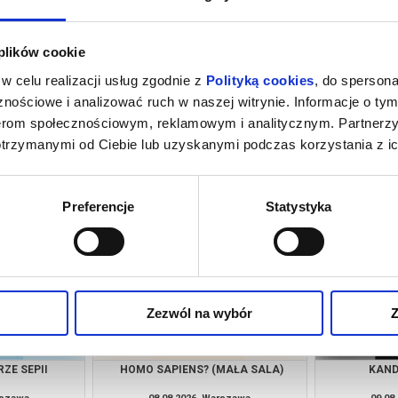
 plików cookie
w celu realizacji usług zgodnie z
Polityką cookies
, do spersona
nościowe i analizować ruch w naszej witrynie. Informacje o tym
nerom społecznościowym, reklamowym i analitycznym. Partnerz
otrzymanymi od Ciebie lub uzyskanymi podczas korzystania z ic
MAŁA SALA)
PEJZAŻ W KOLORZE SEPII
HOMO SAP
rszawa
07.08.2026, Warszawa
07.08
kup bilet
kup bilet
Preferencje
Statystyka
Zezwól na wybór
Z
ZE SEPII
HOMO SAPIENS? (MAŁA SALA)
KAND