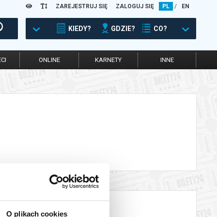
ZAREJESTRUJ SIĘ
ZALOGUJ SIĘ
PL
/
EN
KIEDY?
GDZIE?
CO?
CI
ONLINE
KARNETY
INNE
O plikach cookies