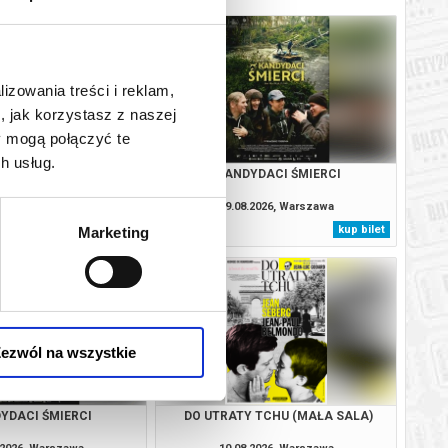
lizowania treści i reklam,
, jak korzystasz z naszej
y mogą połączyć te
h usług.
IENS? (MAŁA SALA)
KANDYDACI ŚMIERCI
.2026, Warszawa
09.08.2026, Warszawa
kup bilet
kup bilet
Marketing
ezwól na wszystkie
YDACI ŚMIERCI
DO UTRATY TCHU (MAŁA SALA)