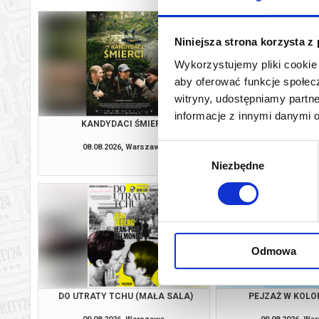
Niniejsza strona korzysta z
Wykorzystujemy pliki cookie 
aby oferować funkcje społecz
witryny, udostępniamy part
informacje z innymi danymi 
KANDYDACI ŚMIERCI
DO UTRATY TCHU (
08.08.2026, Warszawa
08.08.2026, Wa
Wybór
kup bilet
Niezbędne
zgody
Odmowa
DO UTRATY TCHU (MAŁA SALA)
PEJZAŻ W KOLOR