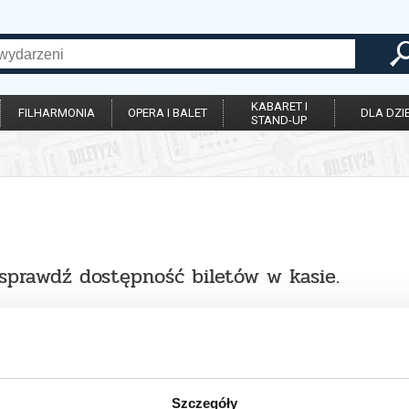
KABARET I
FILHARMONIA
OPERA I BALET
DLA DZIE
STAND-UP
 sprawdź dostępność biletów w kasie.
Szczegóły