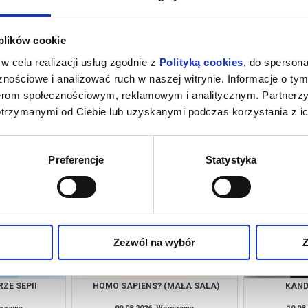
 plików cookie
w celu realizacji usług zgodnie z
Polityką cookies
, do spersona
nościowe i analizować ruch w naszej witrynie. Informacje o tym
nerom społecznościowym, reklamowym i analitycznym. Partnerz
otrzymanymi od Ciebie lub uzyskanymi podczas korzystania z ic
MAŁA SALA)
PEJZAŻ W KOLORZE SEPII
HOMO SAP
rszawa
08.08.2026, Warszawa
08.08
kup bilet
kup bilet
Preferencje
Statystyka
Zezwól na wybór
Z
ZE SEPII
HOMO SAPIENS? (MAŁA SALA)
KAND