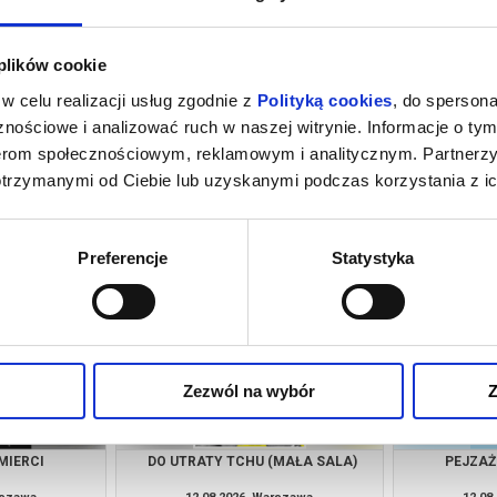
 plików cookie
w celu realizacji usług zgodnie z
Polityką cookies
, do spersona
nościowe i analizować ruch w naszej witrynie. Informacje o tym
nerom społecznościowym, reklamowym i analitycznym. Partnerz
otrzymanymi od Ciebie lub uzyskanymi podczas korzystania z ic
MAŁA SALA)
PEJZAŻ W KOLORZE SEPII
HOMO SAP
rszawa
10.08.2026, Warszawa
10.08
kup bilet
kup bilet
Preferencje
Statystyka
Zezwól na wybór
Z
MIERCI
DO UTRATY TCHU (MAŁA SALA)
PEJZAŻ