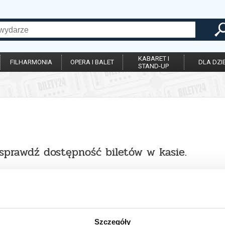
KABARET I
FILHARMONIA
OPERA I BALET
DLA DZIE
STAND-UP
 sprawdź dostępność biletów w kasie.
Szczegóły