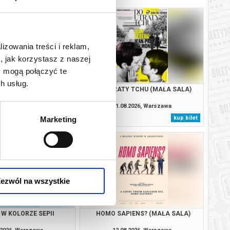
lizowania treści i reklam,
, jak korzystasz z naszej
y mogą połączyć te
h usług.
IENS? (MAŁA SALA)
DO UTRATY TCHU (MAŁA SALA)
.2026, Warszawa
11.08.2026, Warszawa
kup bilet
kup bilet
Marketing
ezwól na wszystkie
 W KOLORZE SEPII
HOMO SAPIENS? (MAŁA SALA)