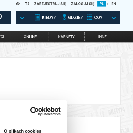
ZAREJESTRUJ SIĘ
ZALOGUJ SIĘ
PL
/
EN
KIEDY?
GDZIE?
CO?
CI
ONLINE
KARNETY
INNE
O plikach cookies