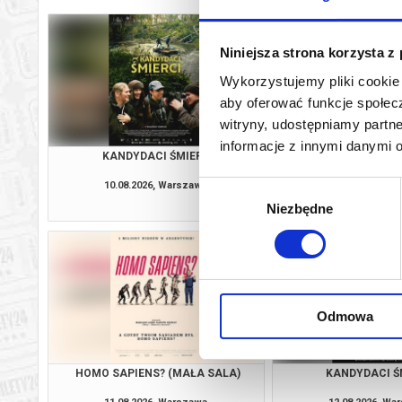
Niniejsza strona korzysta z
Wykorzystujemy pliki cookie 
aby oferować funkcje społecz
witryny, udostępniamy part
informacje z innymi danymi 
KANDYDACI ŚMIERCI
DO UTRATY TCHU (
10.08.2026, Warszawa
10.08.2026, Wa
Wybór
kup bilet
Niezbędne
zgody
Odmowa
HOMO SAPIENS? (MAŁA SALA)
KANDYDACI Ś