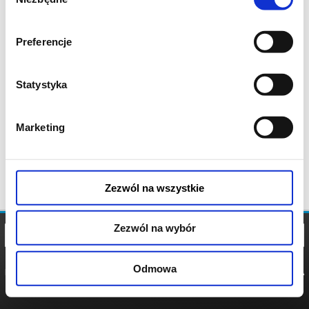
zgody
Preferencje
Statystyka
Marketing
Zezwól na wszystkie
Zezwól na wybór
Odmowa
REGULAMIN
POLITYKA
POLITYKA
COOKIES
PRYWATNOŚCI