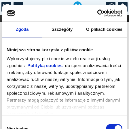
...
KONCERTY
KINO
TEATR
KABARET I
Komunikat
FILHARMONIA
OPERA I BALET
Zgoda
Szczegóły
O plikach cookies
STAND-UP
DLA DZIECI
ONLINE
KARNETY
Sprzedaż on-line została zakończona,
Niniejsza strona korzysta z plików cookie
sprawdź dostępność biletów w kasie.
Wykorzystujemy pliki cookie w celu realizacji usług
zgodnie z
Polityką cookies
, do spersonalizowania treści
i reklam, aby oferować funkcje społecznościowe i
analizować ruch w naszej witrynie. Informacje o tym, jak
korzystasz z naszej witryny, udostępniamy partnerom
społecznościowym, reklamowym i analitycznym.
Partnerzy mogą połączyć te informacje z innymi danymi
otrzymanymi od Ciebie lub uzyskanymi podczas
korzystania z ich usług.
Wybór
Niezbędne