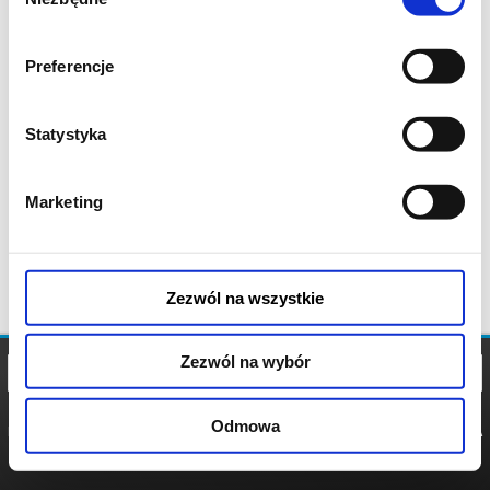
zgody
Preferencje
Statystyka
Marketing
Zezwól na wszystkie
Zezwól na wybór
Odmowa
REGULAMIN
POLITYKA
POLITYKA
COOKIES
PRYWATNOŚCI