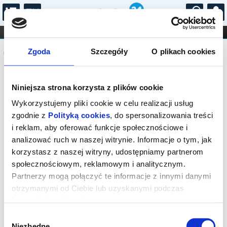
...
KONCERTY
KINO
TEATR
KABARET I
Komunikat
FILHARMONIA
OPERA I BALET
Zgoda
Szczegóły
O plikach cookies
STAND-UP
DLA DZIECI
ONLINE
KARNETY
Sprzedaż on-line została zakończona,
Niniejsza strona korzysta z plików cookie
sprawdź dostępność biletów w kasie.
Wykorzystujemy pliki cookie w celu realizacji usług
zgodnie z
Polityką cookies
, do spersonalizowania treści
i reklam, aby oferować funkcje społecznościowe i
analizować ruch w naszej witrynie. Informacje o tym, jak
korzystasz z naszej witryny, udostępniamy partnerom
społecznościowym, reklamowym i analitycznym.
Partnerzy mogą połączyć te informacje z innymi danymi
otrzymanymi od Ciebie lub uzyskanymi podczas
korzystania z ich usług.
Wybór
Niezbędne