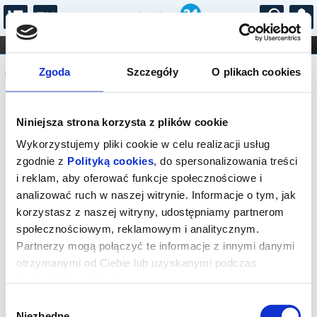
...
KONCERTY
KINO
TEATR
KABARET I
Komunikat
FILHARMONIA
OPERA I BALET
Zgoda
Szczegóły
O plikach cookies
STAND-UP
DLA DZIECI
ONLINE
KARNETY
Sprzedaż on-line została zakończona,
Niniejsza strona korzysta z plików cookie
sprawdź dostępność biletów w kasie.
Wykorzystujemy pliki cookie w celu realizacji usług
zgodnie z
Polityką cookies
, do spersonalizowania treści
i reklam, aby oferować funkcje społecznościowe i
analizować ruch w naszej witrynie. Informacje o tym, jak
korzystasz z naszej witryny, udostępniamy partnerom
społecznościowym, reklamowym i analitycznym.
Partnerzy mogą połączyć te informacje z innymi danymi
otrzymanymi od Ciebie lub uzyskanymi podczas
korzystania z ich usług.
Wybór
Niezbędne