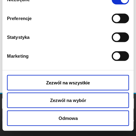
zgody
Preferencje
Statystyka
Marketing
Zezwól na wszystkie
Zezwól na wybór
Odmowa
REGULAMIN
POLITYKA
POLITYKA
COOKIES
PRYWATNOŚCI