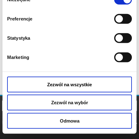
zgody
Preferencje
Statystyka
Marketing
Zezwól na wszystkie
Zezwól na wybór
Odmowa
REGULAMIN
POLITYKA
POLITYKA
COOKIES
PRYWATNOŚCI