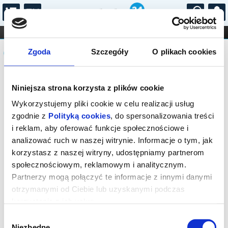
...
KONCERTY
KINO
TEATR
KABARET I
Komunikat
FILHARMONIA
OPERA I BALET
Zgoda
Szczegóły
O plikach cookies
STAND-UP
DLA DZIECI
ONLINE
KARNETY
Sprzedaż on-line została zakończona,
Niniejsza strona korzysta z plików cookie
sprawdź dostępność biletów w kasie.
Wykorzystujemy pliki cookie w celu realizacji usług
zgodnie z
Polityką cookies
, do spersonalizowania treści
i reklam, aby oferować funkcje społecznościowe i
analizować ruch w naszej witrynie. Informacje o tym, jak
korzystasz z naszej witryny, udostępniamy partnerom
społecznościowym, reklamowym i analitycznym.
Partnerzy mogą połączyć te informacje z innymi danymi
otrzymanymi od Ciebie lub uzyskanymi podczas
korzystania z ich usług.
Wybór
Niezbędne