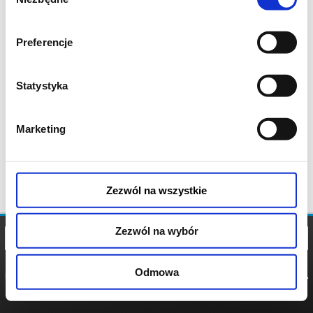
zgody
Preferencje
Statystyka
Marketing
Zezwól na wszystkie
Zezwól na wybór
Odmowa
REGULAMIN
POLITYKA
POLITYKA
COOKIES
PRYWATNOŚCI