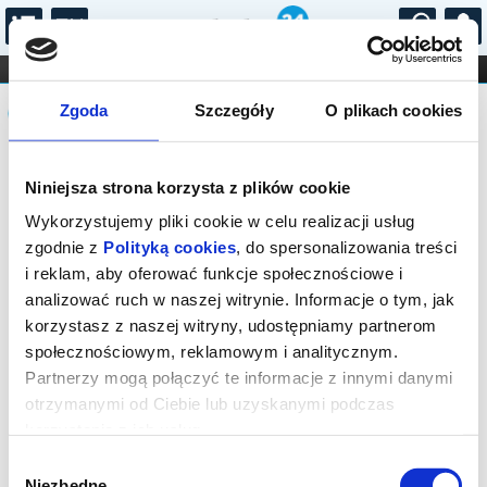
...
KONCERTY
KINO
TEATR
KABARET I
Komunikat
FILHARMONIA
OPERA I BALET
Zgoda
Szczegóły
O plikach cookies
STAND-UP
DLA DZIECI
ONLINE
KARNETY
Sprzedaż on-line została zakończona,
Niniejsza strona korzysta z plików cookie
sprawdź dostępność biletów w kasie.
Wykorzystujemy pliki cookie w celu realizacji usług
zgodnie z
Polityką cookies
, do spersonalizowania treści
i reklam, aby oferować funkcje społecznościowe i
analizować ruch w naszej witrynie. Informacje o tym, jak
korzystasz z naszej witryny, udostępniamy partnerom
społecznościowym, reklamowym i analitycznym.
Partnerzy mogą połączyć te informacje z innymi danymi
otrzymanymi od Ciebie lub uzyskanymi podczas
korzystania z ich usług.
Wybór
Niezbędne