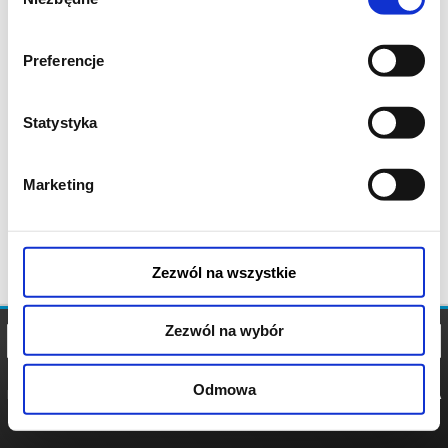
zgody
Preferencje
Statystyka
Marketing
Zezwól na wszystkie
Zezwól na wybór
Odmowa
REGULAMIN
POLITYKA
POLITYKA
COOKIES
PRYWATNOŚCI