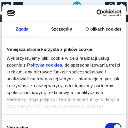
...
KONCERTY
KINO
TEATR
KABARET I
Komunikat
FILHARMONIA
OPERA I BALET
Zgoda
Szczegóły
O plikach cookies
STAND-UP
DLA DZIECI
ONLINE
KARNETY
Sprzedaż online na wydarzenie została
Niniejsza strona korzysta z plików cookie
zakończona, zapytaj o dostępność
biletów w kasie.
Wykorzystujemy pliki cookie w celu realizacji usług
zgodnie z
Polityką cookies
, do spersonalizowania treści
i reklam, aby oferować funkcje społecznościowe i
analizować ruch w naszej witrynie. Informacje o tym, jak
korzystasz z naszej witryny, udostępniamy partnerom
społecznościowym, reklamowym i analitycznym.
Partnerzy mogą połączyć te informacje z innymi danymi
otrzymanymi od Ciebie lub uzyskanymi podczas
korzystania z ich usług.
Wybór
Niezbędne