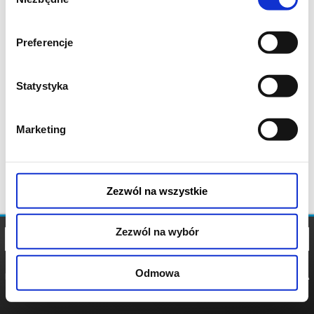
zgody
Preferencje
Statystyka
Marketing
Zezwól na wszystkie
Zezwól na wybór
Odmowa
REGULAMIN
POLITYKA
POLITYKA
COOKIES
PRYWATNOŚCI