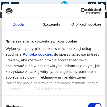
...
KONCERTY
KINO
TEATR
KABARET I
Komunikat
FILHARMONIA
OPERA I BALET
Zgoda
Szczegóły
O plikach cookies
STAND-UP
DLA DZIECI
ONLINE
KARNETY
Sprzedaż online na wydarzenie została
Niniejsza strona korzysta z plików cookie
zakończona, zapytaj o dostępność
biletów w kasie.
Wykorzystujemy pliki cookie w celu realizacji usług
zgodnie z
Polityką cookies
, do spersonalizowania treści
i reklam, aby oferować funkcje społecznościowe i
analizować ruch w naszej witrynie. Informacje o tym, jak
korzystasz z naszej witryny, udostępniamy partnerom
społecznościowym, reklamowym i analitycznym.
Partnerzy mogą połączyć te informacje z innymi danymi
otrzymanymi od Ciebie lub uzyskanymi podczas
korzystania z ich usług.
Wybór
Niezbędne