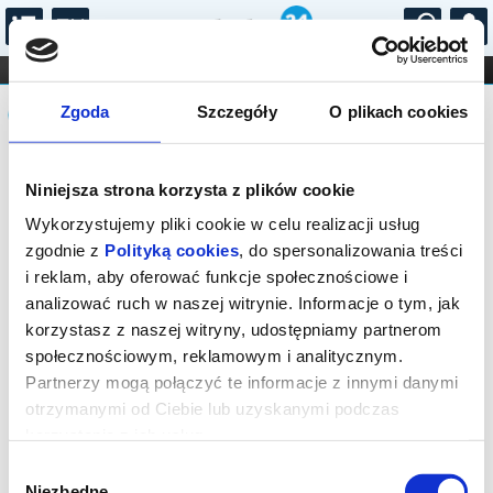
...
KONCERTY
KINO
TEATR
KABARET I
Komunikat
FILHARMONIA
OPERA I BALET
Zgoda
Szczegóły
O plikach cookies
STAND-UP
DLA DZIECI
ONLINE
KARNETY
Sprzedaż online na wydarzenie została
Niniejsza strona korzysta z plików cookie
zakończona, zapytaj o dostępność
biletów w kasie.
Wykorzystujemy pliki cookie w celu realizacji usług
zgodnie z
Polityką cookies
, do spersonalizowania treści
i reklam, aby oferować funkcje społecznościowe i
analizować ruch w naszej witrynie. Informacje o tym, jak
korzystasz z naszej witryny, udostępniamy partnerom
społecznościowym, reklamowym i analitycznym.
Partnerzy mogą połączyć te informacje z innymi danymi
otrzymanymi od Ciebie lub uzyskanymi podczas
korzystania z ich usług.
Wybór
Niezbędne