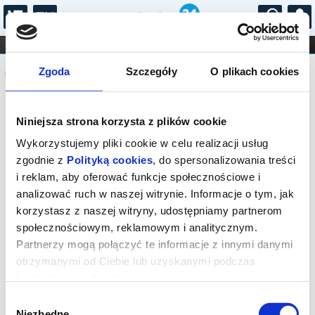
...
KONCERTY
KINO
TEATR
KABARET I
Komunikat
FILHARMONIA
OPERA I BALET
Zgoda
Szczegóły
O plikach cookies
STAND-UP
DLA DZIECI
ONLINE
KARNETY
Sprzedaż online na wydarzenie została
Niniejsza strona korzysta z plików cookie
zakończona, zapytaj o dostępność
biletów w kasie.
Wykorzystujemy pliki cookie w celu realizacji usług
zgodnie z
Polityką cookies
, do spersonalizowania treści
i reklam, aby oferować funkcje społecznościowe i
analizować ruch w naszej witrynie. Informacje o tym, jak
korzystasz z naszej witryny, udostępniamy partnerom
społecznościowym, reklamowym i analitycznym.
Partnerzy mogą połączyć te informacje z innymi danymi
otrzymanymi od Ciebie lub uzyskanymi podczas
korzystania z ich usług.
Wybór
Niezbędne