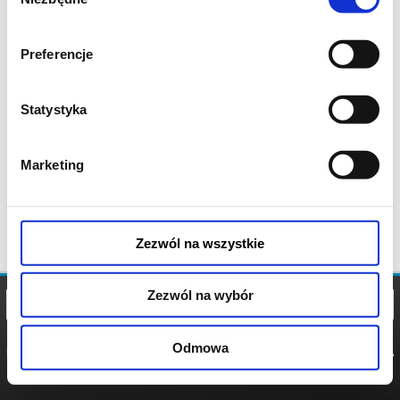
zgody
Preferencje
Statystyka
Marketing
Zezwól na wszystkie
Zezwól na wybór
Odmowa
REGULAMIN
POLITYKA
POLITYKA
COOKIES
PRYWATNOŚCI