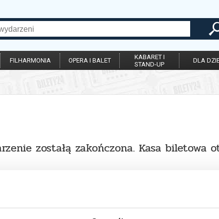
KABARET I
FILHARMONIA
OPERA I BALET
DLA DZIE
STAND-UP
rzenie zostałą zakończona. Kasa biletowa o