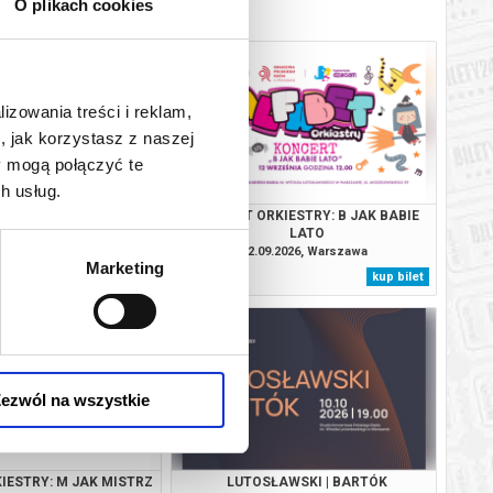
O plikach cookies
lizowania treści i reklam,
, jak korzystasz z naszej
y mogą połączyć te
h usług.
URACJA SEZONU
ALFABET ORKIESTRY: B JAK BABIE
CZNEGOORKIESTRY
LATO
 RADIA W WARSZAWIE
.2026, Warszawa
12.09.2026, Warszawa
Marketing
kup bilet
kup bilet
ezwól na wszystkie
IESTRY: M JAK MISTRZ
LUTOSŁAWSKI | BARTÓK