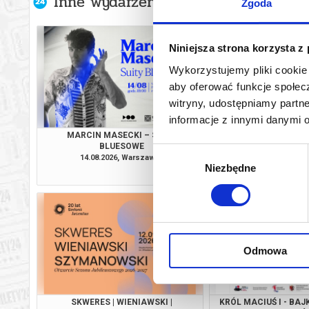
Inne wydarzenia organizatora
Zgoda
Niniejsza strona korzysta z
Wykorzystujemy pliki cookie 
aby oferować funkcje społecz
witryny, udostępniamy part
informacje z innymi danymi 
MARCIN MASECKI – SUITY
WARSZEMUZIK : RO
BLUESOWE
Wybór
14.08.2026, Warszawa
29.08.2026, Wa
Niezbędne
zgody
kup bilet
Odmowa
SKWERES | WIENIAWSKI |
KRÓL MACIUŚ I - BA