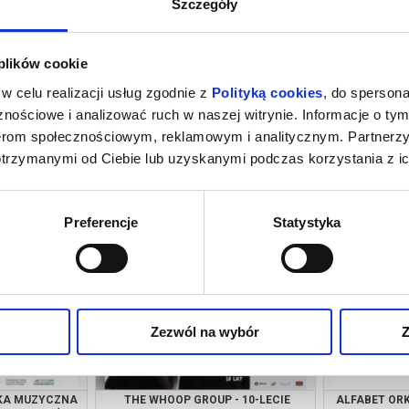
Szczegóły
 plików cookie
w celu realizacji usług zgodnie z
Polityką cookies
, do spersona
nościowe i analizować ruch w naszej witrynie. Informacje o tym
nerom społecznościowym, reklamowym i analitycznym. Partnerz
otrzymanymi od Ciebie lub uzyskanymi podczas korzystania z ic
ZŚWIETALNIE
KONCERT GOŚCINNY FESTIWALU
INAUG
KRZYŻOWA-MUSIC 2026
ARTYSTY
POLSKIEGO
rszawa
31.08.2026, Warszawa
05.09
Preferencje
Statystyka
kup bilet
kup bilet
Zezwól na wybór
Z
JKA MUZYCZNA
THE WHOOP GROUP - 10-LECIE
ALFABET ORK