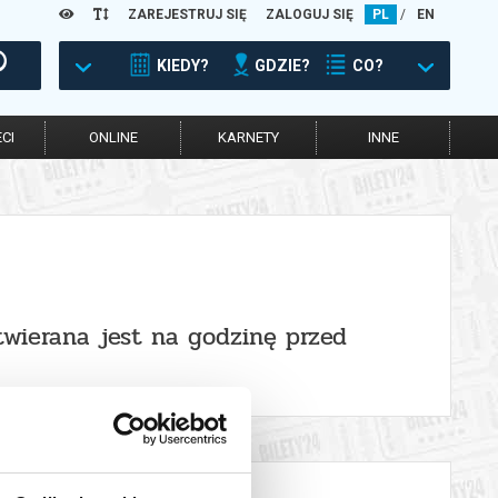
ZAREJESTRUJ SIĘ
ZALOGUJ SIĘ
PL
/
EN
KIEDY?
GDZIE?
CO?
CI
ONLINE
KARNETY
INNE
twierana jest na godzinę przed