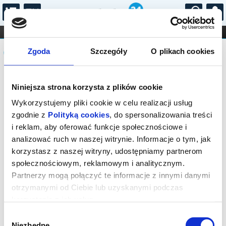
...
KONCERTY
KINO
TEATR
KABARET I
Komunikat
FILHARMONIA
OPERA I BALET
Zgoda
Szczegóły
O plikach cookies
STAND-UP
DLA DZIECI
ONLINE
KARNETY
Sprzedaż on-line została zakończona,
Niniejsza strona korzysta z plików cookie
sprawdź dostępność biletów u
organizatora.
Wykorzystujemy pliki cookie w celu realizacji usług
zgodnie z
Polityką cookies
, do spersonalizowania treści
i reklam, aby oferować funkcje społecznościowe i
analizować ruch w naszej witrynie. Informacje o tym, jak
korzystasz z naszej witryny, udostępniamy partnerom
społecznościowym, reklamowym i analitycznym.
Partnerzy mogą połączyć te informacje z innymi danymi
otrzymanymi od Ciebie lub uzyskanymi podczas
korzystania z ich usług.
Wybór
Niezbędne