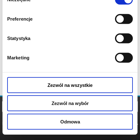
zgody
Preferencje
Statystyka
Marketing
Zezwól na wszystkie
Zezwól na wybór
Odmowa
REGULAMIN
POLITYKA
POLITYKA
COOKIES
PRYWATNOŚCI