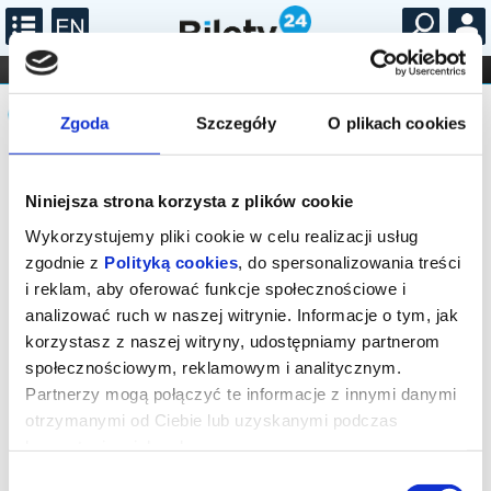
...
KONCERTY
KINO
TEATR
KABARET I
Komunikat
FILHARMONIA
OPERA I BALET
STAND-UP
Zgoda
Szczegóły
O plikach cookies
DLA DZIECI
ONLINE
KARNETY
Sprzedaż on-line została zakończona,
sprawdź dostępność biletów u
Niniejsza strona korzysta z plików cookie
organizatora.
Wykorzystujemy pliki cookie w celu realizacji usług
zgodnie z
Polityką cookies
, do spersonalizowania treści
i reklam, aby oferować funkcje społecznościowe i
analizować ruch w naszej witrynie. Informacje o tym, jak
korzystasz z naszej witryny, udostępniamy partnerom
społecznościowym, reklamowym i analitycznym.
Partnerzy mogą połączyć te informacje z innymi danymi
otrzymanymi od Ciebie lub uzyskanymi podczas
korzystania z ich usług.
Wybór