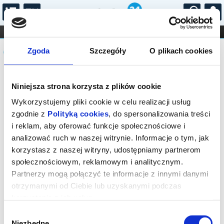
...
KONCERTY
KINO
TEATR
KABARET I
Komunikat
FILHARMONIA
OPERA I BALET
Zgoda
Szczegóły
O plikach cookies
STAND-UP
DLA DZIECI
ONLINE
KARNETY
Sprzedaż on-line została zakończona,
Niniejsza strona korzysta z plików cookie
sprawdź dostępność biletów u
organizatora.
Wykorzystujemy pliki cookie w celu realizacji usług
zgodnie z
Polityką cookies
, do spersonalizowania treści
i reklam, aby oferować funkcje społecznościowe i
analizować ruch w naszej witrynie. Informacje o tym, jak
korzystasz z naszej witryny, udostępniamy partnerom
społecznościowym, reklamowym i analitycznym.
Partnerzy mogą połączyć te informacje z innymi danymi
otrzymanymi od Ciebie lub uzyskanymi podczas
korzystania z ich usług.
Wybór
Niezbędne