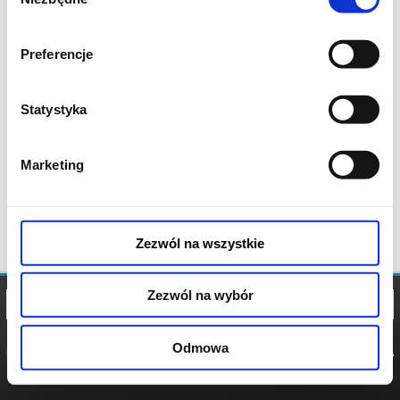
zgody
Preferencje
Statystyka
Marketing
Zezwól na wszystkie
Zezwól na wybór
Odmowa
REGULAMIN
POLITYKA
POLITYKA
COOKIES
PRYWATNOŚCI