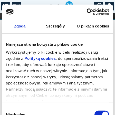
...
KONCERTY
KINO
TEATR
KABARET I
Komunikat
FILHARMONIA
OPERA I BALET
Zgoda
Szczegóły
O plikach cookies
STAND-UP
DLA DZIECI
ONLINE
KARNETY
Sprzedaż on-line została zakończona,
Niniejsza strona korzysta z plików cookie
sprawdź dostępność biletów u
organizatora.
Wykorzystujemy pliki cookie w celu realizacji usług
zgodnie z
Polityką cookies
, do spersonalizowania treści
i reklam, aby oferować funkcje społecznościowe i
analizować ruch w naszej witrynie. Informacje o tym, jak
korzystasz z naszej witryny, udostępniamy partnerom
społecznościowym, reklamowym i analitycznym.
Partnerzy mogą połączyć te informacje z innymi danymi
otrzymanymi od Ciebie lub uzyskanymi podczas
korzystania z ich usług.
Wybór
Niezbędne