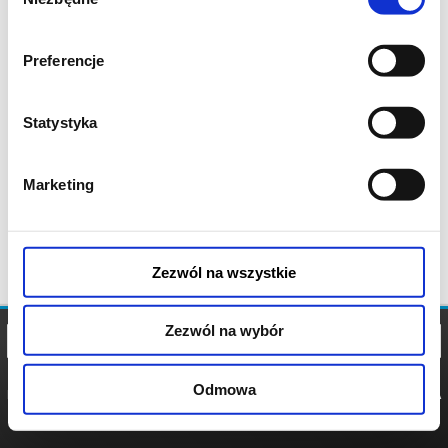
zgody
Preferencje
Statystyka
Marketing
Zezwól na wszystkie
Zezwól na wybór
Odmowa
REGULAMIN
POLITYKA
POLITYKA
COOKIES
PRYWATNOŚCI