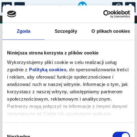
...
KONCERTY
KINO
TEATR
KABARET I
Komunikat
FILHARMONIA
OPERA I BALET
Zgoda
Szczegóły
O plikach cookies
STAND-UP
DLA DZIECI
ONLINE
KARNETY
Sprzedaż on-line została zakończona,
Niniejsza strona korzysta z plików cookie
sprawdź dostępność biletów u
organizatora.
Wykorzystujemy pliki cookie w celu realizacji usług
zgodnie z
Polityką cookies
, do spersonalizowania treści
i reklam, aby oferować funkcje społecznościowe i
analizować ruch w naszej witrynie. Informacje o tym, jak
korzystasz z naszej witryny, udostępniamy partnerom
społecznościowym, reklamowym i analitycznym.
Partnerzy mogą połączyć te informacje z innymi danymi
otrzymanymi od Ciebie lub uzyskanymi podczas
korzystania z ich usług.
Wybór
Niezbędne