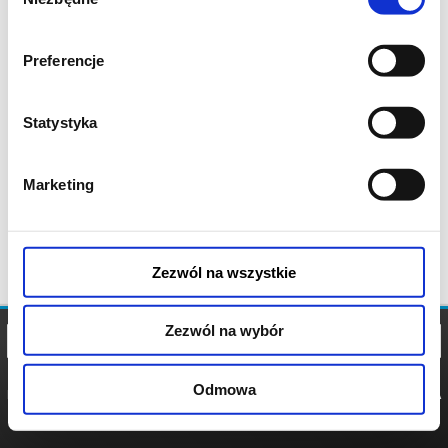
zgody
Preferencje
Statystyka
Marketing
Zezwól na wszystkie
Zezwól na wybór
Odmowa
REGULAMIN
POLITYKA
POLITYKA
COOKIES
PRYWATNOŚCI