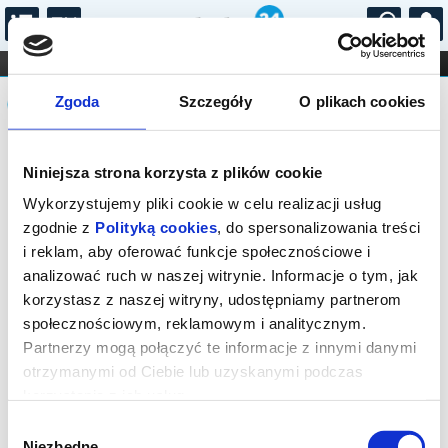
...
KONCERTY
KINO
TEATR
KABARET I
Komunikat
FILHARMONIA
OPERA I BALET
Zgoda
Szczegóły
O plikach cookies
STAND-UP
DLA DZIECI
ONLINE
KARNETY
Sprzedaż online na wydarzenie została
Niniejsza strona korzysta z plików cookie
zakończona, zapytaj o dostępność
biletów w kasie.
Wykorzystujemy pliki cookie w celu realizacji usług
zgodnie z
Polityką cookies
, do spersonalizowania treści
i reklam, aby oferować funkcje społecznościowe i
analizować ruch w naszej witrynie. Informacje o tym, jak
korzystasz z naszej witryny, udostępniamy partnerom
społecznościowym, reklamowym i analitycznym.
Partnerzy mogą połączyć te informacje z innymi danymi
otrzymanymi od Ciebie lub uzyskanymi podczas
korzystania z ich usług.
Wybór
Niezbędne