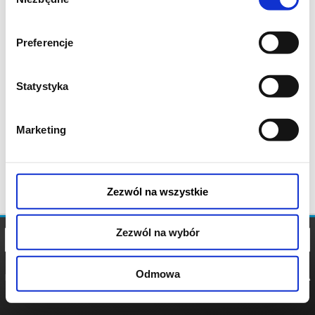
zgody
Preferencje
Statystyka
Marketing
Zezwól na wszystkie
Zezwól na wybór
Odmowa
REGULAMIN
POLITYKA
POLITYKA
COOKIES
PRYWATNOŚCI