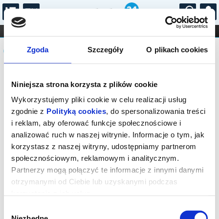
...
KONCERTY
KINO
TEATR
KABARET I
Komunikat
FILHARMONIA
OPERA I BALET
Zgoda
Szczegóły
O plikach cookies
STAND-UP
DLA DZIECI
ONLINE
KARNETY
Sprzedaż online na wydarzenie została
Niniejsza strona korzysta z plików cookie
zakończona, zapytaj o dostępność
biletów w kasie.
Wykorzystujemy pliki cookie w celu realizacji usług
zgodnie z
Polityką cookies
, do spersonalizowania treści
i reklam, aby oferować funkcje społecznościowe i
analizować ruch w naszej witrynie. Informacje o tym, jak
korzystasz z naszej witryny, udostępniamy partnerom
społecznościowym, reklamowym i analitycznym.
Partnerzy mogą połączyć te informacje z innymi danymi
otrzymanymi od Ciebie lub uzyskanymi podczas
korzystania z ich usług.
Wybór
Niezbędne