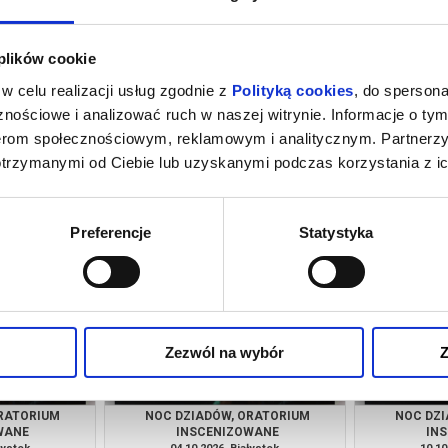
 plików cookie
w celu realizacji usług zgodnie z
Polityką cookies
, do spersona
nościowe i analizować ruch w naszej witrynie. Informacje o tym
nerom społecznościowym, reklamowym i analitycznym. Partnerz
otrzymanymi od Ciebie lub uzyskanymi podczas korzystania z ic
Ą! KONCERT
SPOTKANIE Z FILMEM! FILM NIEMY
GAL
YNARODOWEGO
HALKA, REŻ. K. MEGLICKI Z 1929
MIĘDZYNAR
OKALNEJ IM.
ROKU Z MUZYKĄ NA ŻYWO, I
łystok
23.08.2026, Białystok
28.08
ŁONICKIEJ W
MIĘDZYNARODOWE SPOTKANIA ZE
kup bilet
kup bilet
Preferencje
Statystyka
DZYNARODOWE
SZTUKĄ
A Z
Zezwól na wybór
Z
ORATORIUM
NOC DZIADÓW, ORATORIUM
NOC DZI
WANE
INSCENIZOWANE
IN