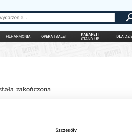
KABARET I
FILHARMONIA
OPERA I BALET
DLA DZIE
STAND-UP
stała zakończona.
Szczegóły