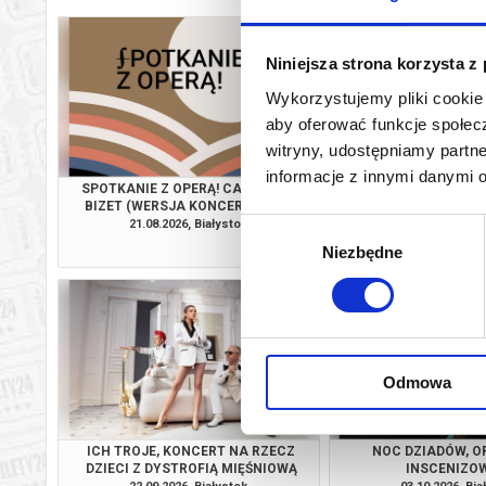
Niniejsza strona korzysta z
Wykorzystujemy pliki cookie 
aby oferować funkcje społecz
witryny, udostępniamy part
informacje z innymi danymi 
SPOTKANIE Z OPERĄ! CARMEN, G.
SPOTKANIE Z ARI
BIZET (WERSJA KONCERTOWA), I
LAUREATÓW MIĘDZ
MIĘDZYNARODOWE SPOTKANIA ZE
KONKURSU SZTUKI W
21.08.2026, Białystok
22.08.2026, Bia
Wybór
SZTUKĄ
PROFESOR HALINY S
kup bilet
Niezbędne
zgody
SUWAŁKACH, I MIĘ
SPOTKANI
Odmowa
ICH TROJE, KONCERT NA RZECZ
NOC DZIADÓW, 
DZIECI Z DYSTROFIĄ MIĘŚNIOWĄ
INSCENIZO