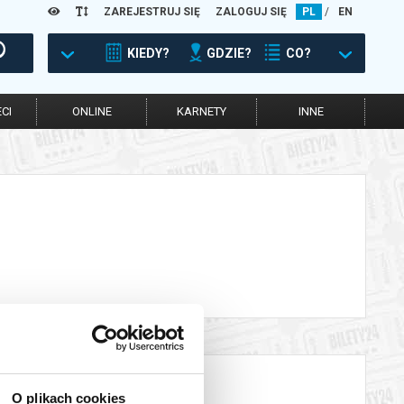
ZAREJESTRUJ SIĘ
ZALOGUJ SIĘ
PL
/
EN
KIEDY?
GDZIE?
CO?
CI
ONLINE
KARNETY
INNE
O plikach cookies