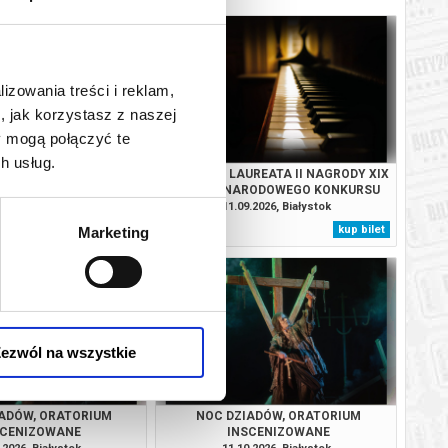
lizowania treści i reklam,
, jak korzystasz z naszej
y mogą połączyć te
h usług.
A OPEROWA! I
KONCERT LAUREATA II NAGRODY XIX
ODOWE SPOTKANIA ZE
MIĘDZYNARODOWEGO KONKURSU
SZTUKĄ
PIANISTYCZNEGO IM. FRYDERYKA
.2026, Białystok
11.09.2026, Białystok
CHOPINA KEVINA CHENA
kup bilet
kup bilet
Marketing
ezwól na wszystkie
ADÓW, ORATORIUM
NOC DZIADÓW, ORATORIUM
SCENIZOWANE
INSCENIZOWANE