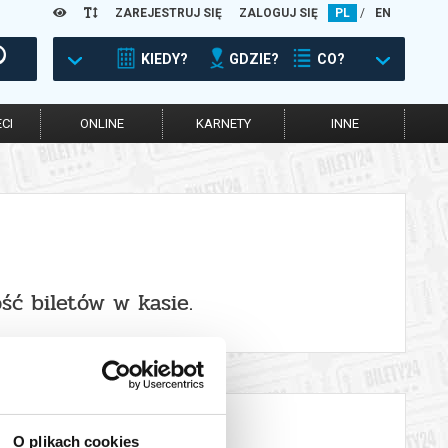
ZAREJESTRUJ SIĘ
ZALOGUJ SIĘ
PL
/
EN
KIEDY?
GDZIE?
CO?
CI
ONLINE
KARNETY
INNE
ść biletów w kasie.
O plikach cookies