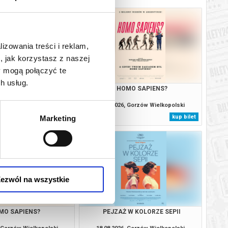
lizowania treści i reklam,
, jak korzystasz z naszej
y mogą połączyć te
h usług.
MO SAPIENS?
HOMO SAPIENS?
, Gorzów Wielkopolski
17.08.2026, Gorzów Wielkopolski
kup bilet
kup bilet
Marketing
ezwól na wszystkie
MO SAPIENS?
PEJZAŻ W KOLORZE SEPII