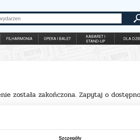
KABARET I
FILHARMONIA
OPERA I BALET
DLA DZIE
STAND-UP
nie została zakończona. Zapytaj o dostępno
Szczegóły