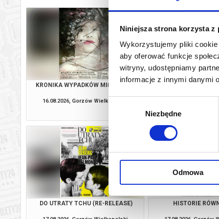
Niniejsza strona korzysta z
Wykorzystujemy pliki cookie 
aby oferować funkcje społecz
witryny, udostępniamy part
informacje z innymi danymi 
KRONIKA WYPADKÓW MIŁOSNYCH
DLA DOBRA 
16.08.2026, Gorzów Wielkopolski
16.08.2026, Gorzów 
Wybór
kup bilet
Niezbędne
zgody
Odmowa
DO UTRATY TCHU (RE-RELEASE)
HISTORIE RÓW