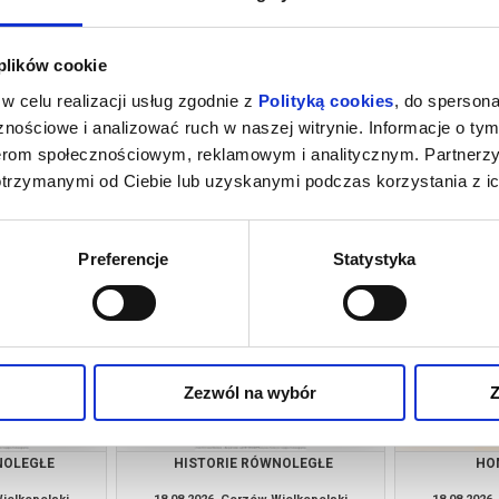
 plików cookie
w celu realizacji usług zgodnie z
Polityką cookies
, do spersona
nościowe i analizować ruch w naszej witrynie. Informacje o tym
nerom społecznościowym, reklamowym i analitycznym. Partnerz
otrzymanymi od Ciebie lub uzyskanymi podczas korzystania z ic
ADAMA
HISTORIE RÓWNOLEGŁE
HO
Wielkopolski
16.08.2026, Gorzów Wielkopolski
16.08.2026
kup bilet
kup bilet
Preferencje
Statystyka
Zezwól na wybór
Z
NOLEGŁE
HISTORIE RÓWNOLEGŁE
HO