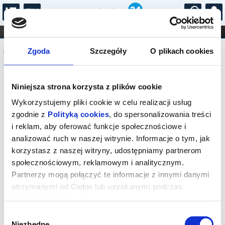
...
KONCERTY
KINO
TEATR
KABARET I
Komunikat
FILHARMONIA
OPERA I BALET
Zgoda
Szczegóły
O plikach cookies
STAND-UP
DLA DZIECI
ONLINE
KARNETY
Sprzedaż biletów na niniejsze
Niniejsza strona korzysta z plików cookie
wydarzenie została zakończona. Zapytaj
o dostępność biletów w kasie.
Wykorzystujemy pliki cookie w celu realizacji usług
zgodnie z
Polityką cookies
, do spersonalizowania treści
i reklam, aby oferować funkcje społecznościowe i
analizować ruch w naszej witrynie. Informacje o tym, jak
korzystasz z naszej witryny, udostępniamy partnerom
społecznościowym, reklamowym i analitycznym.
Partnerzy mogą połączyć te informacje z innymi danymi
otrzymanymi od Ciebie lub uzyskanymi podczas
korzystania z ich usług.
Wybór
Niezbędne