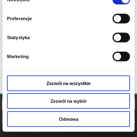
zgody
Preferencje
Statystyka
Marketing
Zezwól na wszystkie
Zezwól na wybór
Odmowa
REGULAMIN
POLITYKA
POLITYKA
COOKIES
PRYWATNOŚCI