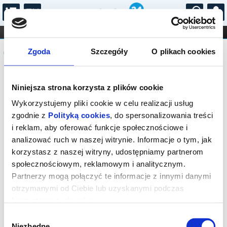
...
KONCERTY
KINO
TEATR
KABARET I
Komunikat
FILHARMONIA
OPERA I BALET
Zgoda
Szczegóły
O plikach cookies
STAND-UP
DLA DZIECI
ONLINE
KARNETY
Sprzedaż biletów na niniejsze
Niniejsza strona korzysta z plików cookie
wydarzenie została zakończona. Zapytaj
o dostępność biletów w kasie.
Wykorzystujemy pliki cookie w celu realizacji usług
zgodnie z
Polityką cookies
, do spersonalizowania treści
i reklam, aby oferować funkcje społecznościowe i
analizować ruch w naszej witrynie. Informacje o tym, jak
korzystasz z naszej witryny, udostępniamy partnerom
społecznościowym, reklamowym i analitycznym.
Partnerzy mogą połączyć te informacje z innymi danymi
otrzymanymi od Ciebie lub uzyskanymi podczas
korzystania z ich usług.
Wybór
Niezbędne