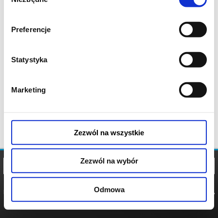
zgody
Preferencje
Statystyka
Marketing
Zezwól na wszystkie
Zezwól na wybór
Odmowa
REGULAMIN
POLITYKA
POLITYKA
COOKIES
PRYWATNOŚCI