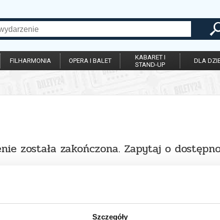
KABARET I
FILHARMONIA
OPERA I BALET
DLA DZIE
STAND-UP
nie została zakończona. Zapytaj o dostępno
Szczegóły