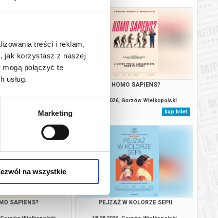
lizowania treści i reklam,
, jak korzystasz z naszej
y mogą połączyć te
h usług.
MO SAPIENS?
HOMO SAPIENS?
, Gorzów Wielkopolski
17.08.2026, Gorzów Wielkopolski
kup bilet
kup bilet
Marketing
ezwól na wszystkie
MO SAPIENS?
PEJZAŻ W KOLORZE SEPII