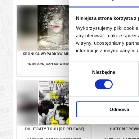
Niniejsza strona korzysta z
Wykorzystujemy pliki cookie 
aby oferować funkcje społecz
witryny, udostępniamy part
informacje z innymi danymi 
KRONIKA WYPADKÓW MIŁOSNYCH
DLA DOBRA 
16.08.2026, Gorzów Wielkopolski
16.08.2026, Gorzów 
Wybór
kup bilet
Niezbędne
zgody
Odmowa
DO UTRATY TCHU (RE-RELEASE)
HISTORIE RÓW