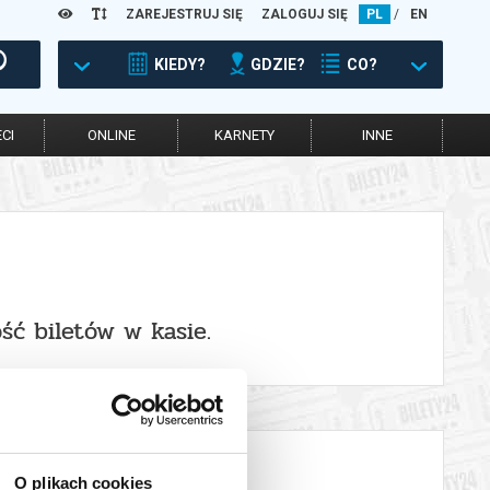
ZAREJESTRUJ SIĘ
ZALOGUJ SIĘ
PL
/
EN
KIEDY?
GDZIE?
CO?
CI
ONLINE
KARNETY
INNE
ść biletów w kasie.
O plikach cookies