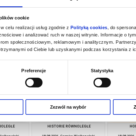
 plików cookie
w celu realizacji usług zgodnie z
Polityką cookies
, do spersona
nościowe i analizować ruch w naszej witrynie. Informacje o tym
nerom społecznościowym, reklamowym i analitycznym. Partnerz
otrzymanymi od Ciebie lub uzyskanymi podczas korzystania z ic
ADAMA
HISTORIE RÓWNOLEGŁE
HO
Wielkopolski
16.08.2026, Gorzów Wielkopolski
16.08.2026
kup bilet
kup bilet
Preferencje
Statystyka
Zezwól na wybór
Z
NOLEGŁE
HISTORIE RÓWNOLEGŁE
HO