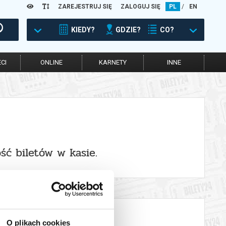
ZAREJESTRUJ SIĘ
ZALOGUJ SIĘ
PL
/
EN
KIEDY?
GDZIE?
CO?
CI
ONLINE
KARNETY
INNE
ść biletów w kasie.
O plikach cookies