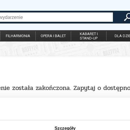
KABARET I
FILHARMONIA
OPERA I BALET
DLA DZIE
STAND-UP
nie została zakończona. Zapytaj o dostępno
Szczegóły