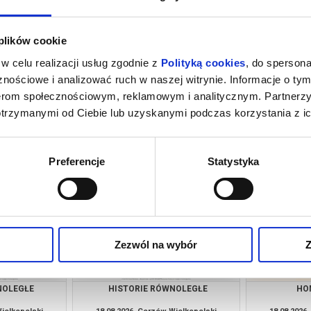
 plików cookie
w celu realizacji usług zgodnie z
Polityką cookies
, do spersona
nościowe i analizować ruch w naszej witrynie. Informacje o tym
nerom społecznościowym, reklamowym i analitycznym. Partnerz
otrzymanymi od Ciebie lub uzyskanymi podczas korzystania z ic
ADAMA
HISTORIE RÓWNOLEGŁE
HO
Wielkopolski
16.08.2026, Gorzów Wielkopolski
16.08.2026
kup bilet
kup bilet
Preferencje
Statystyka
Zezwól na wybór
Z
NOLEGŁE
HISTORIE RÓWNOLEGŁE
HO