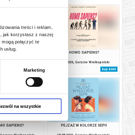
lizowania treści i reklam,
, jak korzystasz z naszej
y mogą połączyć te
h usług.
MO SAPIENS?
HOMO SAPIENS?
, Gorzów Wielkopolski
17.08.2026, Gorzów Wielkopolski
kup bilet
kup bilet
Marketing
ezwól na wszystkie
MO SAPIENS?
PEJZAŻ W KOLORZE SEPII