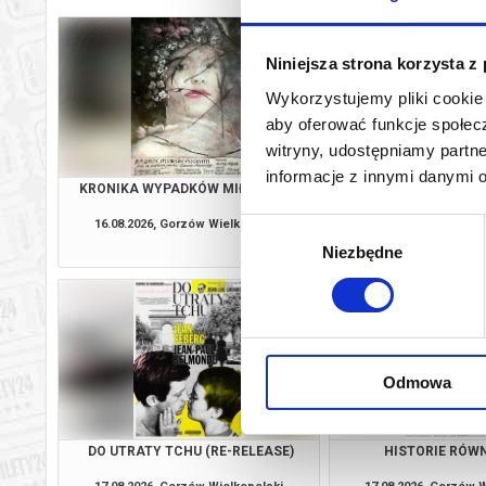
Niniejsza strona korzysta z
Wykorzystujemy pliki cookie 
aby oferować funkcje społecz
witryny, udostępniamy part
informacje z innymi danymi 
KRONIKA WYPADKÓW MIŁOSNYCH
DLA DOBRA 
16.08.2026, Gorzów Wielkopolski
16.08.2026, Gorzów 
Wybór
kup bilet
Niezbędne
zgody
Odmowa
DO UTRATY TCHU (RE-RELEASE)
HISTORIE RÓW