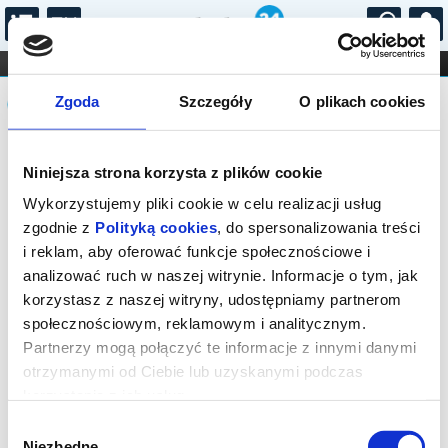
...
KONCERTY
KINO
TEATR
KABARET I
Komunikat
FILHARMONIA
OPERA I BALET
Zgoda
Szczegóły
O plikach cookies
STAND-UP
DLA DZIECI
ONLINE
KARNETY
SPRZEDAŻ INTERNETOWA NA TO
Niniejsza strona korzysta z plików cookie
WYDARZENIE JUŻ SIĘ ZAKOŃCZYŁA.
ZAPYTAJ W KASIE O DOSTĘPNE BILETY
Wykorzystujemy pliki cookie w celu realizacji usług
NA TO WYDARZENIE
zgodnie z
Polityką cookies
, do spersonalizowania treści
i reklam, aby oferować funkcje społecznościowe i
analizować ruch w naszej witrynie. Informacje o tym, jak
korzystasz z naszej witryny, udostępniamy partnerom
społecznościowym, reklamowym i analitycznym.
Partnerzy mogą połączyć te informacje z innymi danymi
otrzymanymi od Ciebie lub uzyskanymi podczas
korzystania z ich usług.
Wybór
Niezbędne