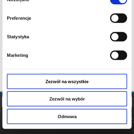
zgody
Preferencje
Statystyka
Marketing
Zezwól na wszystkie
Zezwól na wybór
Odmowa
REGULAMIN
POLITYKA
POLITYKA
COOKIES
PRYWATNOŚCI