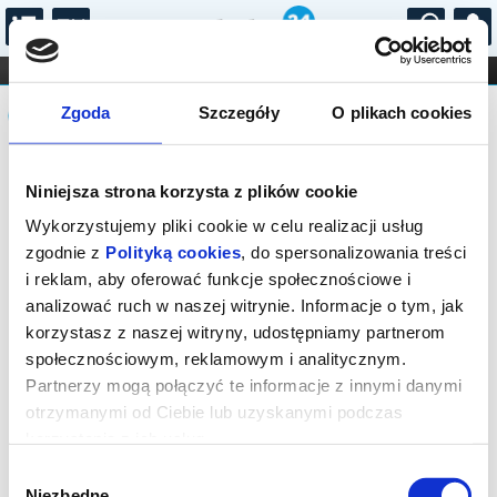
...
KONCERTY
KINO
TEATR
KABARET I
Komunikat
FILHARMONIA
OPERA I BALET
Zgoda
Szczegóły
O plikach cookies
STAND-UP
DLA DZIECI
ONLINE
KARNETY
SPRZEDAŻ INTERNETOWA NA TO
Niniejsza strona korzysta z plików cookie
WYDARZENIE JUŻ SIĘ ZAKOŃCZYŁA.
ZAPYTAJ W KASIE O DOSTĘPNE BILETY
Wykorzystujemy pliki cookie w celu realizacji usług
NA TO WYDARZENIE
zgodnie z
Polityką cookies
, do spersonalizowania treści
i reklam, aby oferować funkcje społecznościowe i
analizować ruch w naszej witrynie. Informacje o tym, jak
korzystasz z naszej witryny, udostępniamy partnerom
społecznościowym, reklamowym i analitycznym.
Partnerzy mogą połączyć te informacje z innymi danymi
otrzymanymi od Ciebie lub uzyskanymi podczas
korzystania z ich usług.
Wybór
Niezbędne