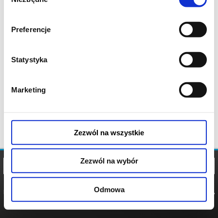
zgody
Preferencje
Statystyka
Marketing
Zezwól na wszystkie
Zezwól na wybór
Odmowa
REGULAMIN
POLITYKA
POLITYKA
COOKIES
PRYWATNOŚCI