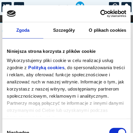
...
KONCERTY
KINO
TEATR
KABARET I
Komunikat
FILHARMONIA
OPERA I BALET
Zgoda
Szczegóły
O plikach cookies
STAND-UP
DLA DZIECI
ONLINE
KARNETY
SPRZEDAŻ INTERNETOWA NA TO
Niniejsza strona korzysta z plików cookie
WYDARZENIE JUŻ SIĘ ZAKOŃCZYŁA.
ZAPYTAJ W KASIE O DOSTĘPNE BILETY
Wykorzystujemy pliki cookie w celu realizacji usług
NA TO WYDARZENIE
zgodnie z
Polityką cookies
, do spersonalizowania treści
i reklam, aby oferować funkcje społecznościowe i
analizować ruch w naszej witrynie. Informacje o tym, jak
korzystasz z naszej witryny, udostępniamy partnerom
społecznościowym, reklamowym i analitycznym.
Partnerzy mogą połączyć te informacje z innymi danymi
otrzymanymi od Ciebie lub uzyskanymi podczas
korzystania z ich usług.
Wybór
Niezbędne