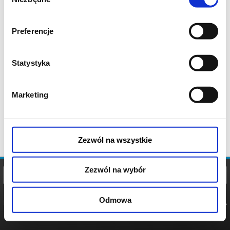
zgody
Preferencje
Statystyka
Marketing
Zezwól na wszystkie
Zezwól na wybór
Odmowa
REGULAMIN
POLITYKA
POLITYKA
COOKIES
PRYWATNOŚCI