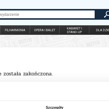
KABARET I
FILHARMONIA
OPERA I BALET
DLA DZIE
STAND-UP
e została zakończona.
Szczegóły