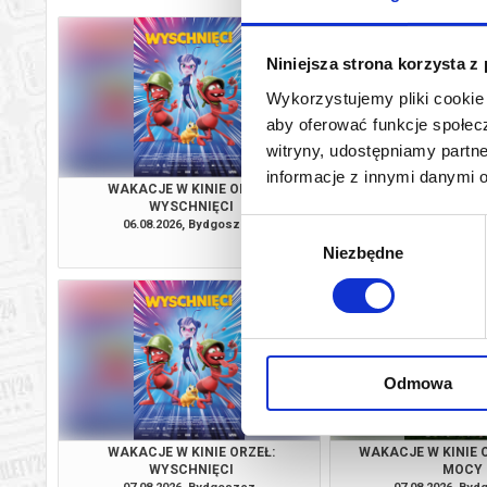
Niniejsza strona korzysta z
Wykorzystujemy pliki cookie 
aby oferować funkcje społecz
witryny, udostępniamy part
informacje z innymi danymi 
WAKACJE W KINIE ORZEŁ:
WAKACJE W KINIE 
WYSCHNIĘCI
MOCY
06.08.2026, Bydgoszcz
06.08.2026, By
Wybór
info
Niezbędne
zgody
Odmowa
WAKACJE W KINIE ORZEŁ:
WAKACJE W KINIE 
WYSCHNIĘCI
MOCY