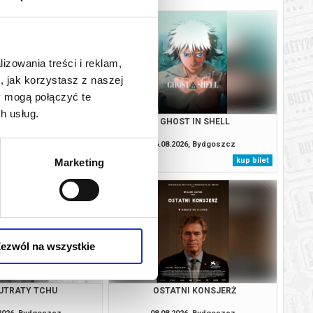
lizowania treści i reklam,
, jak korzystasz z naszej
y mogą połączyć te
h usług.
SŁONIACH (POKAZ
GHOST IN SHELL
DNORAZOWY)
.2026, Bydgoszcz
06.08.2026, Bydgoszcz
kup bilet
kup bilet
Marketing
ezwól na wszystkie
UTRATY TCHU
OSTATNI KONSJERŻ