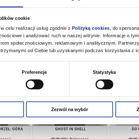
 plików cookie
w celu realizacji usług zgodnie z
Polityką cookies
, do spersona
nościowe i analizować ruch w naszej witrynie. Informacje o tym
nerom społecznościowym, reklamowym i analitycznym. Partnerz
otrzymanymi od Ciebie lub uzyskanymi podczas korzystania z ic
ORZEŁ: GÓRA
OSTATNI KONSJERŻ
SNY O 
JE
dgoszcz
06.08.2026, Bydgoszcz
06.08
info
kup bilet
Preferencje
Statystyka
Zezwól na wybór
Z
ORZEŁ: GÓRA
GHOST IN SHELL
DO 