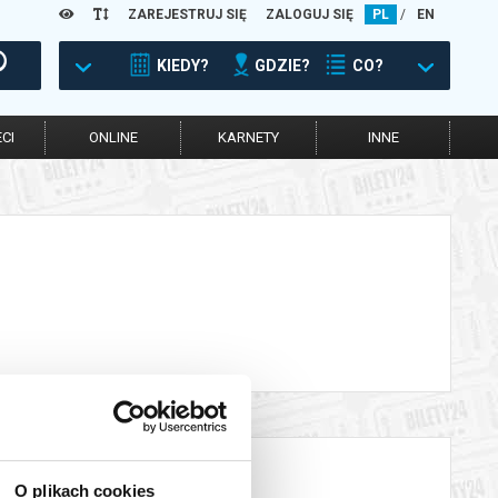
ZAREJESTRUJ SIĘ
ZALOGUJ SIĘ
PL
/
EN
KIEDY?
GDZIE?
CO?
CI
ONLINE
KARNETY
INNE
O plikach cookies