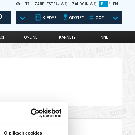
ZAREJESTRUJ SIĘ
ZALOGUJ SIĘ
PL
/
EN
KIEDY?
GDZIE?
CO?
CI
ONLINE
KARNETY
INNE
O plikach cookies