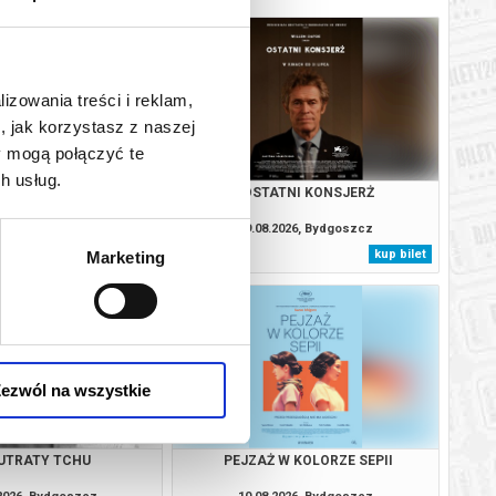
lizowania treści i reklam,
, jak korzystasz z naszej
y mogą połączyć te
h usług.
 W KOLORZE SEPII
OSTATNI KONSJERŻ
.2026, Bydgoszcz
09.08.2026, Bydgoszcz
kup bilet
kup bilet
Marketing
ezwól na wszystkie
UTRATY TCHU
PEJZAŻ W KOLORZE SEPII