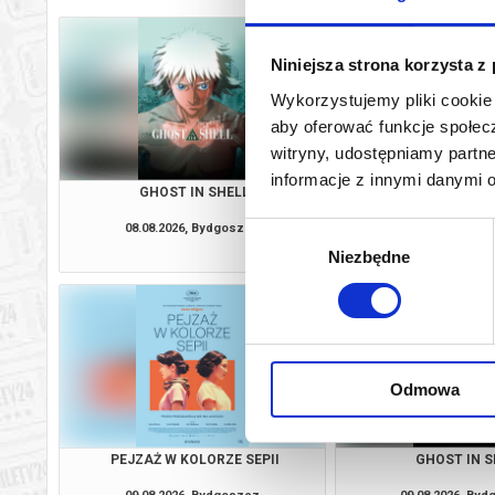
Niniejsza strona korzysta z
Wykorzystujemy pliki cookie 
aby oferować funkcje społecz
witryny, udostępniamy part
informacje z innymi danymi 
GHOST IN SHELL
DO UTRATY
08.08.2026, Bydgoszcz
08.08.2026, By
Wybór
kup bilet
Niezbędne
zgody
Odmowa
PEJZAŻ W KOLORZE SEPII
GHOST IN S