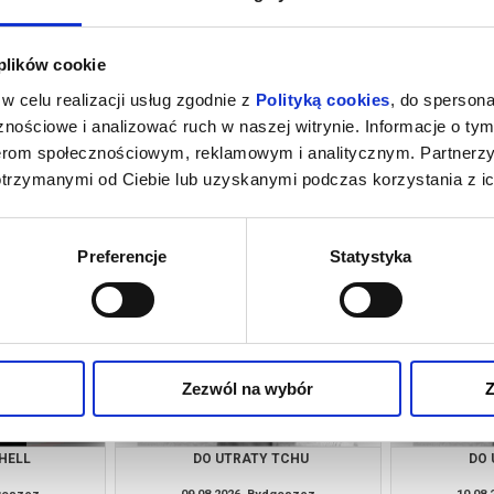
 plików cookie
w celu realizacji usług zgodnie z
Polityką cookies
, do spersona
nościowe i analizować ruch w naszej witrynie. Informacje o tym
nerom społecznościowym, reklamowym i analitycznym. Partnerz
otrzymanymi od Ciebie lub uzyskanymi podczas korzystania z ic
 TCHU
OSTATNI KONSJERŻ
PEJZAŻ
dgoszcz
08.08.2026, Bydgoszcz
08.08
kup bilet
kup bilet
Preferencje
Statystyka
Zezwól na wybór
Z
HELL
DO UTRATY TCHU
DO 