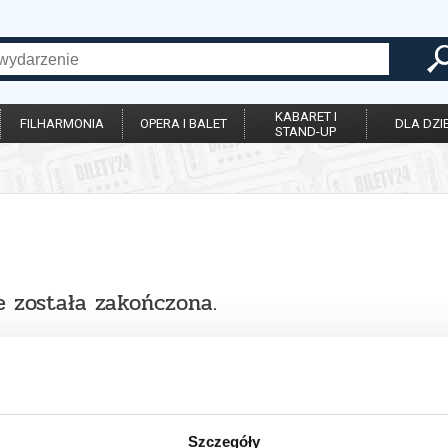
KABARET I
FILHARMONIA
OPERA I BALET
DLA DZIE
STAND-UP
e została zakończona.
Szczegóły