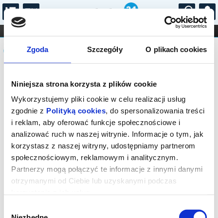
...
KONCERTY
KINO
TEATR
KABARET I
Komunikat
FILHARMONIA
OPERA I BALET
Zgoda
Szczegóły
O plikach cookies
STAND-UP
DLA DZIECI
ONLINE
KARNETY
Sprzedaż biletów online na wydarzenie
Niniejsza strona korzysta z plików cookie
została zakończona.
Wykorzystujemy pliki cookie w celu realizacji usług
zgodnie z
Polityką cookies
, do spersonalizowania treści
i reklam, aby oferować funkcje społecznościowe i
analizować ruch w naszej witrynie. Informacje o tym, jak
korzystasz z naszej witryny, udostępniamy partnerom
społecznościowym, reklamowym i analitycznym.
Partnerzy mogą połączyć te informacje z innymi danymi
otrzymanymi od Ciebie lub uzyskanymi podczas
korzystania z ich usług.
Wybór
Niezbędne