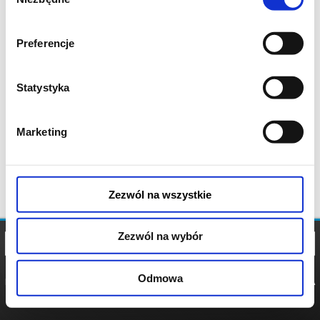
zgody
Preferencje
Statystyka
Marketing
Zezwól na wszystkie
Zezwól na wybór
Odmowa
REGULAMIN
POLITYKA
POLITYKA
COOKIES
PRYWATNOŚCI