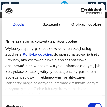
...
KONCERTY
KINO
TEATR
KABARET I
Komunikat
FILHARMONIA
OPERA I BALET
Zgoda
Szczegóły
O plikach cookies
STAND-UP
DLA DZIECI
ONLINE
KARNETY
Sprzedaż biletów online została
Niniejsza strona korzysta z plików cookie
zakończona. Zapytaj o dostępność
biletów w kasie.
Wykorzystujemy pliki cookie w celu realizacji usług
zgodnie z
Polityką cookies
, do spersonalizowania treści
i reklam, aby oferować funkcje społecznościowe i
analizować ruch w naszej witrynie. Informacje o tym, jak
korzystasz z naszej witryny, udostępniamy partnerom
społecznościowym, reklamowym i analitycznym.
Partnerzy mogą połączyć te informacje z innymi danymi
otrzymanymi od Ciebie lub uzyskanymi podczas
korzystania z ich usług.
Wybór
Niezbędne