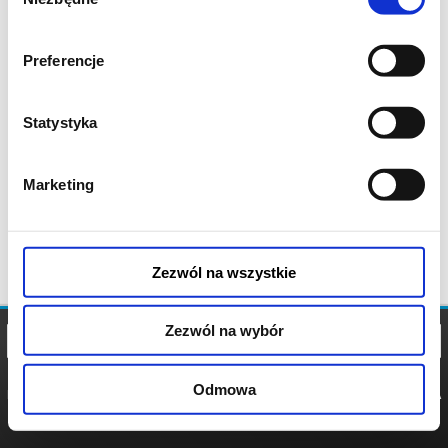
zgody
Preferencje
Statystyka
Marketing
Zezwól na wszystkie
Zezwól na wybór
Odmowa
REGULAMIN
POLITYKA
POLITYKA
COOKIES
PRYWATNOŚCI