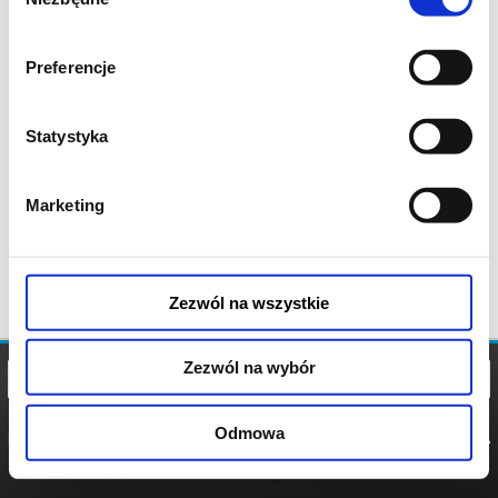
zgody
Preferencje
Statystyka
Marketing
Zezwól na wszystkie
Zezwól na wybór
Odmowa
REGULAMIN
POLITYKA
POLITYKA
COOKIES
PRYWATNOŚCI