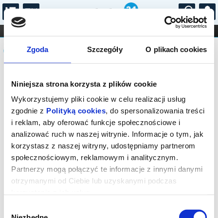
...
KONCERTY
KINO
TEATR
KABARET I
Komunikat
FILHARMONIA
OPERA I BALET
Zgoda
Szczegóły
O plikach cookies
STAND-UP
DLA DZIECI
ONLINE
KARNETY
Sprzedaż biletów online została
Niniejsza strona korzysta z plików cookie
zakończona. Zapytaj o dostępność
biletów w kasie.
Wykorzystujemy pliki cookie w celu realizacji usług
zgodnie z
Polityką cookies
, do spersonalizowania treści
i reklam, aby oferować funkcje społecznościowe i
analizować ruch w naszej witrynie. Informacje o tym, jak
korzystasz z naszej witryny, udostępniamy partnerom
społecznościowym, reklamowym i analitycznym.
Partnerzy mogą połączyć te informacje z innymi danymi
otrzymanymi od Ciebie lub uzyskanymi podczas
korzystania z ich usług.
Wybór
Niezbędne