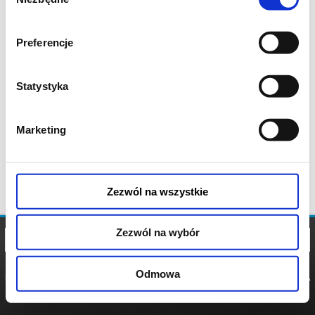
zgody
Preferencje
Statystyka
Marketing
Zezwól na wszystkie
Zezwól na wybór
Odmowa
REGULAMIN
POLITYKA
POLITYKA
COOKIES
PRYWATNOŚCI