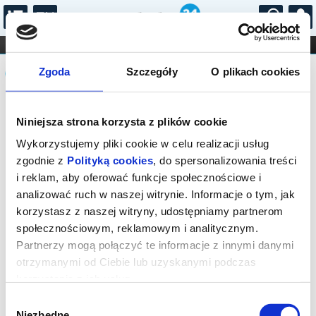
...
KONCERTY
KINO
TEATR
KABARET I
Komunikat
FILHARMONIA
OPERA I BALET
Zgoda
Szczegóły
O plikach cookies
STAND-UP
DLA DZIECI
ONLINE
KARNETY
Sprzedaż biletów online została
Niniejsza strona korzysta z plików cookie
zakończona. Zapytaj o dostępność
biletów w kasie.
Wykorzystujemy pliki cookie w celu realizacji usług
zgodnie z
Polityką cookies
, do spersonalizowania treści
i reklam, aby oferować funkcje społecznościowe i
analizować ruch w naszej witrynie. Informacje o tym, jak
korzystasz z naszej witryny, udostępniamy partnerom
społecznościowym, reklamowym i analitycznym.
Partnerzy mogą połączyć te informacje z innymi danymi
otrzymanymi od Ciebie lub uzyskanymi podczas
korzystania z ich usług.
Wybór
Niezbędne