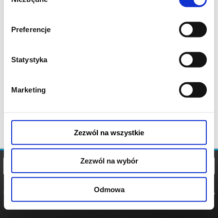
zgody
Preferencje
Statystyka
Marketing
Zezwól na wszystkie
Zezwól na wybór
Odmowa
REGULAMIN
POLITYKA
POLITYKA
COOKIES
PRYWATNOŚCI