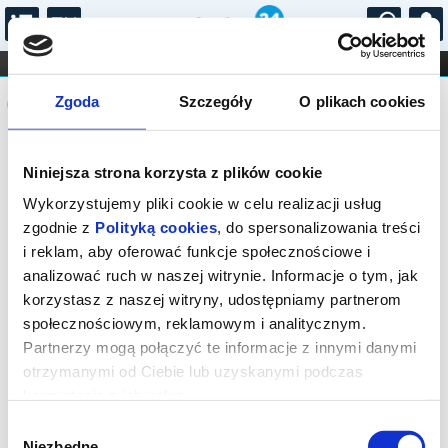
...
KONCERTY
KINO
TEATR
KABARET I
Komunikat
FILHARMONIA
OPERA I BALET
Zgoda
Szczegóły
O plikach cookies
STAND-UP
DLA DZIECI
ONLINE
KARNETY
Sprzedaż biletów online została
Niniejsza strona korzysta z plików cookie
zakończona. Zapytaj o dostępność
biletów w kasie.
Wykorzystujemy pliki cookie w celu realizacji usług
zgodnie z
Polityką cookies
, do spersonalizowania treści
i reklam, aby oferować funkcje społecznościowe i
analizować ruch w naszej witrynie. Informacje o tym, jak
korzystasz z naszej witryny, udostępniamy partnerom
społecznościowym, reklamowym i analitycznym.
Partnerzy mogą połączyć te informacje z innymi danymi
otrzymanymi od Ciebie lub uzyskanymi podczas
korzystania z ich usług.
Wybór
Niezbędne