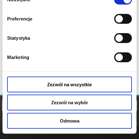
zgody
Preferencje
Statystyka
Marketing
Zezwól na wszystkie
Zezwól na wybór
Odmowa
REGULAMIN
POLITYKA
POLITYKA
COOKIES
PRYWATNOŚCI