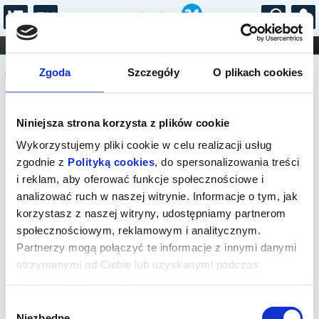
...
KONCERTY
KINO
TEATR
KABARET I
Komunikat
FILHARMONIA
OPERA I BALET
Zgoda
Szczegóły
O plikach cookies
STAND-UP
DLA DZIECI
ONLINE
KARNETY
Sprzedaż biletów online została
Niniejsza strona korzysta z plików cookie
zakończona. Zapytaj o dostępność
biletów w kasie.
Wykorzystujemy pliki cookie w celu realizacji usług
zgodnie z
Polityką cookies
, do spersonalizowania treści
i reklam, aby oferować funkcje społecznościowe i
analizować ruch w naszej witrynie. Informacje o tym, jak
korzystasz z naszej witryny, udostępniamy partnerom
społecznościowym, reklamowym i analitycznym.
Partnerzy mogą połączyć te informacje z innymi danymi
otrzymanymi od Ciebie lub uzyskanymi podczas
korzystania z ich usług.
Wybór
Niezbędne