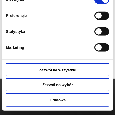
zgody
Preferencje
Statystyka
Marketing
Zezwól na wszystkie
Zezwól na wybór
Odmowa
REGULAMIN
POLITYKA
POLITYKA
COOKIES
PRYWATNOŚCI