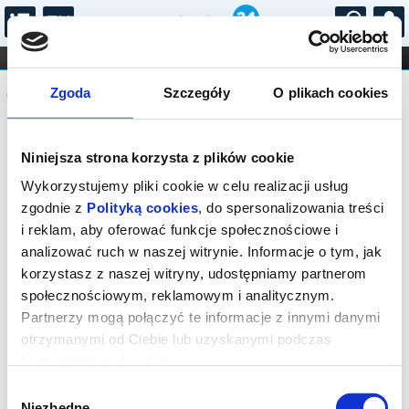
...
KONCERTY
KINO
TEATR
KABARET I
Komunikat
FILHARMONIA
OPERA I BALET
Zgoda
Szczegóły
O plikach cookies
STAND-UP
DLA DZIECI
ONLINE
KARNETY
Sprzedaż biletów na wydarzenie została
Niniejsza strona korzysta z plików cookie
zakończona.
Wykorzystujemy pliki cookie w celu realizacji usług
zgodnie z
Polityką cookies
, do spersonalizowania treści
i reklam, aby oferować funkcje społecznościowe i
analizować ruch w naszej witrynie. Informacje o tym, jak
korzystasz z naszej witryny, udostępniamy partnerom
społecznościowym, reklamowym i analitycznym.
Partnerzy mogą połączyć te informacje z innymi danymi
otrzymanymi od Ciebie lub uzyskanymi podczas
korzystania z ich usług.
Wybór
Niezbędne