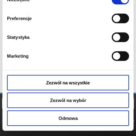
zgody
Preferencje
Statystyka
Marketing
Zezwól na wszystkie
Zezwól na wybór
Odmowa
REGULAMIN
POLITYKA
POLITYKA
COOKIES
PRYWATNOŚCI