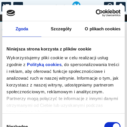
...
KONCERTY
KINO
TEATR
KABARET I
Komunikat
FILHARMONIA
OPERA I BALET
Zgoda
Szczegóły
O plikach cookies
STAND-UP
DLA DZIECI
ONLINE
KARNETY
Sprzedaż biletów na wydarzenie została
Niniejsza strona korzysta z plików cookie
zakończona.
Wykorzystujemy pliki cookie w celu realizacji usług
zgodnie z
Polityką cookies
, do spersonalizowania treści
i reklam, aby oferować funkcje społecznościowe i
analizować ruch w naszej witrynie. Informacje o tym, jak
korzystasz z naszej witryny, udostępniamy partnerom
społecznościowym, reklamowym i analitycznym.
Partnerzy mogą połączyć te informacje z innymi danymi
otrzymanymi od Ciebie lub uzyskanymi podczas
korzystania z ich usług.
Wybór
Niezbędne