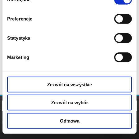
zgody
Preferencje
Statystyka
Marketing
Zezwól na wszystkie
Zezwól na wybór
Odmowa
REGULAMIN
POLITYKA
POLITYKA
COOKIES
PRYWATNOŚCI