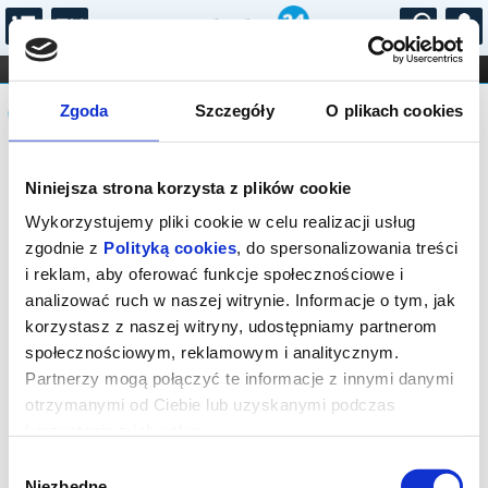
...
KONCERTY
KINO
TEATR
KABARET I
Komunikat
FILHARMONIA
OPERA I BALET
Zgoda
Szczegóły
O plikach cookies
STAND-UP
DLA DZIECI
ONLINE
KARNETY
Sprzedaż biletów na wydarzenie została
Niniejsza strona korzysta z plików cookie
zakończona.
Wykorzystujemy pliki cookie w celu realizacji usług
zgodnie z
Polityką cookies
, do spersonalizowania treści
i reklam, aby oferować funkcje społecznościowe i
analizować ruch w naszej witrynie. Informacje o tym, jak
korzystasz z naszej witryny, udostępniamy partnerom
społecznościowym, reklamowym i analitycznym.
Partnerzy mogą połączyć te informacje z innymi danymi
otrzymanymi od Ciebie lub uzyskanymi podczas
korzystania z ich usług.
Wybór
Niezbędne