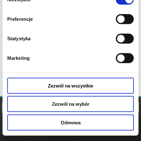
zgody
Preferencje
Statystyka
Marketing
Zezwól na wszystkie
Zezwól na wybór
Odmowa
REGULAMIN
POLITYKA
POLITYKA
COOKIES
PRYWATNOŚCI