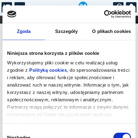
...
KONCERTY
KINO
TEATR
KABARET I
Komunikat
FILHARMONIA
OPERA I BALET
Zgoda
Szczegóły
O plikach cookies
STAND-UP
DLA DZIECI
ONLINE
KARNETY
Sprzedaż biletów online na wydarzenie
Niniejsza strona korzysta z plików cookie
została zakończona.
Wykorzystujemy pliki cookie w celu realizacji usług
zgodnie z
Polityką cookies
, do spersonalizowania treści
i reklam, aby oferować funkcje społecznościowe i
analizować ruch w naszej witrynie. Informacje o tym, jak
korzystasz z naszej witryny, udostępniamy partnerom
społecznościowym, reklamowym i analitycznym.
Partnerzy mogą połączyć te informacje z innymi danymi
otrzymanymi od Ciebie lub uzyskanymi podczas
korzystania z ich usług.
Wybór
Niezbędne