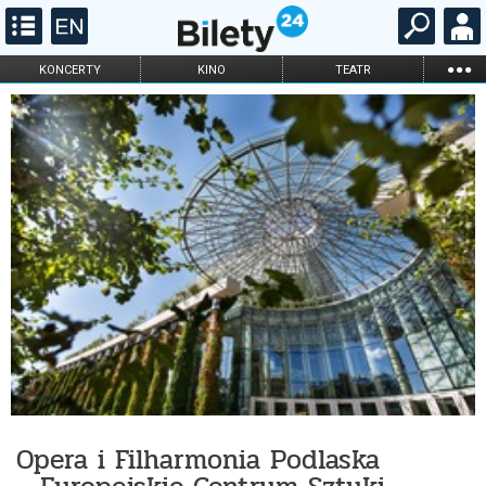
...
KONCERTY
KINO
TEATR
KABARET I
FILHARMONIA
OPERA I BALET
STAND-UP
DLA DZIECI
ONLINE
KARNETY
Opera i Filharmonia Podlaska