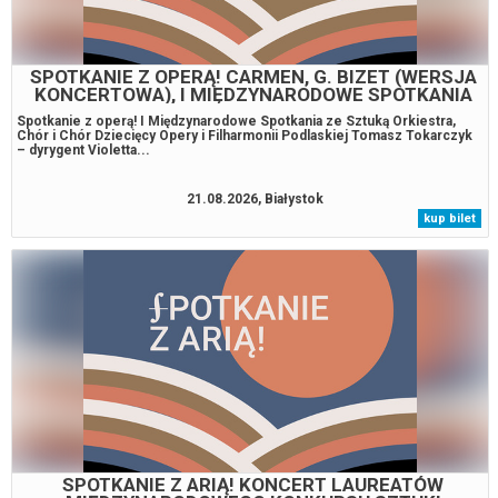
SPOTKANIE Z OPERĄ! CARMEN, G. BIZET (WERSJA
KONCERTOWA), I MIĘDZYNARODOWE SPOTKANIA
ZE SZTUKĄ
Spotkanie z operą! I Międzynarodowe Spotkania ze Sztuką Orkiestra,
Chór i Chór Dziecięcy Opery i Filharmonii Podlaskiej Tomasz Tokarczyk
– dyrygent Violetta...
21.08.2026, Białystok
kup bilet
SPOTKANIE Z ARIĄ! KONCERT LAUREATÓW