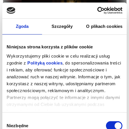
Zgoda
Szczegóły
O plikach cookies
Niniejsza strona korzysta z plików cookie
KONCERT LAUREATA II NAGRODY XIX
Wykorzystujemy pliki cookie w celu realizacji usług
MIĘDZYNARODOWEGO KONKURSU
zgodnie z
Polityką cookies
, do spersonalizowania treści
PIANISTYCZNEGO IM. FRYDERYKA CHOPINA
Orkiestra Opery i Filharmonii Podlaskiej Piotr Wacławik – dyrygent Kevin
KEVINA CHENA
i reklam, aby oferować funkcje społecznościowe i
Chen – fortepian Laureat II nagrody XIX Międzynarodowego Konkursu
Pianistycznego...
analizować ruch w naszej witrynie. Informacje o tym, jak
korzystasz z naszej witryny, udostępniamy partnerom
11.09.2026, Białystok
społecznościowym, reklamowym i analitycznym.
kup bilet
Partnerzy mogą połączyć te informacje z innymi danymi
otrzymanymi od Ciebie lub uzyskanymi podczas
korzystania z ich usług.
Wybór
Niezbędne
zgody