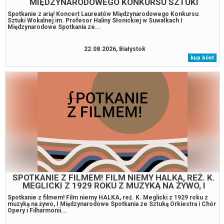
MIĘDZYNARODOWEGO KONKURSU SZTUKI
WOKALNEJ IM. PROFESOR HALINY SŁONICKIEJ W
Spotkanie z arią! Koncert Laureatów Międzynarodowego Konkursu
SUWAŁKACH, I MIĘDZYNARODOWE SPOTKANIA Z
Sztuki Wokalnej im. Profesor Haliny Słonickiej w Suwałkach I
Międzynarodowe Spotkania ze...
22.08.2026, Białystok
kup bilet
SPOTKANIE Z FILMEM! FILM NIEMY HALKA, REŻ. K.
MEGLICKI Z 1929 ROKU Z MUZYKĄ NA ŻYWO, I
MIĘDZYNARODOWE SPOTKANIA ZE SZTUKĄ
Spotkanie z filmem! Film niemy HALKA, reż. K. Meglicki z 1929 roku z
muzyką na żywo, I Międzynarodowe Spotkania ze Sztuką Orkiestra i Chór
Opery i Filharmonii...