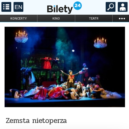
...
KONCERTY
KINO
TEATR
KABARET I
FILHARMONIA
OPERA I BALET
STAND-UP
DLA DZIECI
ONLINE
KARNETY
Zemsta nietoperza