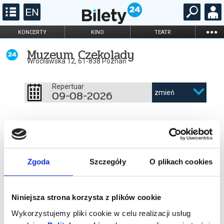
...
KONCERTY
KINO
TEATR
KABARET I
FILHARMONIA
OPERA I BALET
Muzeum Czekolady
STAND-UP
Wrocławska 12, 61-838 Poznań
DLA DZIECI
ONLINE
KARNETY
Repertuar
09-08-2026
zmień
Zgoda
Szczegóły
O plikach cookies
Niniejsza strona korzysta z plików cookie
Wykorzystujemy pliki cookie w celu realizacji usług