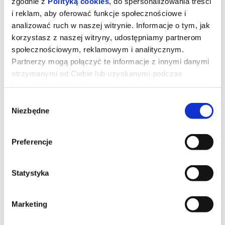
zgodnie z
Polityką cookies
, do spersonalizowania treści
WARSZTATY CZEKOLADOWE | POZNAŃ
i reklam, aby oferować funkcje społecznościowe i
analizować ruch w naszej witrynie. Informacje o tym, jak
09.08.2026
korzystasz z naszej witryny, udostępniamy partnerom
społecznościowym, reklamowym i analitycznym.
Partnerzy mogą połączyć te informacje z innymi danymi
otrzymanymi od Ciebie lub uzyskanymi podczas
korzystania z ich usług.
17:00
Wybór
Niezbędne
zgody
Preferencje
Statystyka
Marketing
WARSZTATY CZEKOLADOWE | POZNAŃ