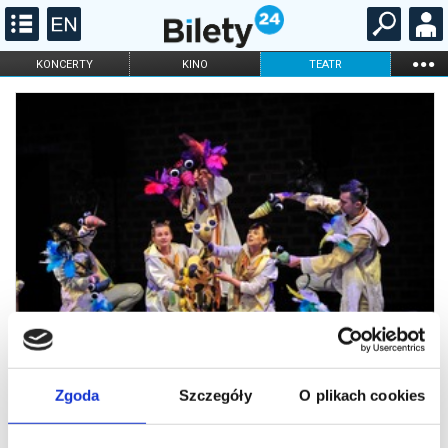
...
KONCERTY
KINO
TEATR
KABARET I
FILHARMONIA
OPERA I BALET
STAND-UP
DLA DZIECI
ONLINE
KARNETY
Zgoda
Szczegóły
O plikach cookies
Z głową w chmurach czyli o
Żyrafie, która szukała deszczu