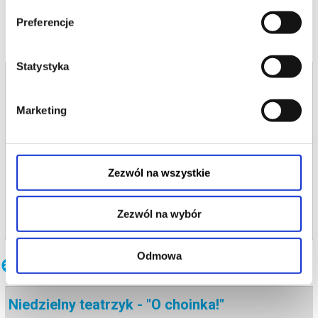
Preferencje
Statystyka
Bilety na termin:
13.12.2026 , g. 11:00 (niedziela)
Marketing
13.12.2026 , g. 11:00
Grodzisk Mazowiecki
Kino Centrum Kultury - Grodzisk...
Zezwól na wszystkie
od 25,00 pln
kup bilet
Zezwól na wybór
Odmowa
Inne terminy
Niedzielny teatrzyk - "O choinka!"