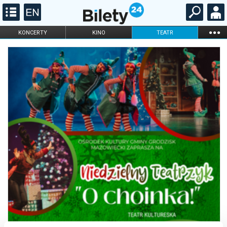
...
KONCERTY
KINO
TEATR
KABARET I
FILHARMONIA
OPERA I BALET
STAND-UP
DLA DZIECI
ONLINE
KARNETY