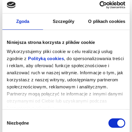
Zgoda
Szczegóły
O plikach cookies
Niniejsza strona korzysta z plików cookie
Wykorzystujemy pliki cookie w celu realizacji usług
zgodnie z
Polityką cookies
, do spersonalizowania treści
i reklam, aby oferować funkcje społecznościowe i
analizować ruch w naszej witrynie. Informacje o tym, jak
korzystasz z naszej witryny, udostępniamy partnerom
Niedzielny teatrzyk - "O choinka!"
społecznościowym, reklamowym i analitycznym.
Partnerzy mogą połączyć te informacje z innymi danymi
otrzymanymi od Ciebie lub uzyskanymi podczas
korzystania z ich usług.
*******
Wybór
Bezpieczne zakupy w Bilety24. W przypadku odwołania
wydarzenia, gwarantujemy automatyczny zwrot środków
Niezbędne
zgody
potwierdzony komunikatem wysyłanym na adres e-mail, podany
podczas zakupu.