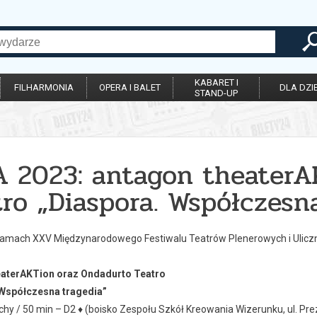
KABARET I
FILHARMONIA
OPERA I BALET
DLA DZIE
STAND-UP
A 2023: antagon theaterA
ro „Diaspora. Współczesn
ramach XXV Międzynarodowego Festiwalu Teatrów Plenerowych i Ulicz
eaterAKTion oraz Ondadurto Teatro
 Współczesna tragedia”
chy / 50 min – D2 ♦ (boisko Zespołu Szkół Kreowania Wizerunku, ul. P