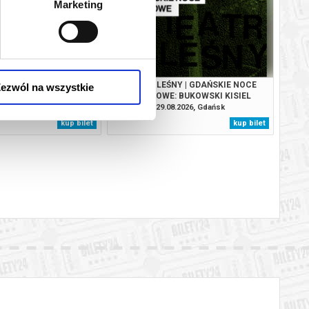
Marketing
ATA (LATINO) 29.08.26
TEATR LEŚNY | GDAŃSKIE NOCE
ezwól na wszystkie
JAZSOWE: BUKOWSKI KISIEL
WYBRAŃCZYK FABULI I MAGDA
8.2026, Gdańsk
29.08.2026, Gdańsk
KURAŚ QUINTET (PREMIERA)
kup bilet
kup bilet