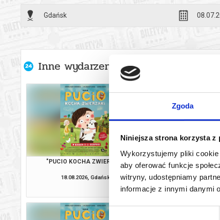
to dla nich
Gdańsk
08.07.2
tradycyjnych
nadziei na s
Ondadurto Te
Inne wydarzenia organizatora
dzięki wspól
koncentrują 
który umożl
Zgoda
publiczności
muzyki.
*******
Niniejsza strona korzysta z
Wykorzystujemy pliki cookie 
Bezpieczne 
"PUCIO KOCHA ZWIERZAKI"
"PUCIO KOCHA Z
aby oferować funkcje społecz
wysyłanym n
witryny, udostępniamy part
18.08.2026, Gdańsk
19.08.2026, G
informacje z innymi danymi 
kup bilet
Wybór