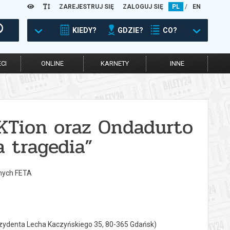
ZAREJESTRUJ SIĘ
ZALOGUJ SIĘ
PL
/
EN
KIEDY?
GDZIE?
CO?
CI
ONLINE
KARNETY
INNE
KTion oraz Ondadurto
a tragedia”
nych FETA
rezydenta Lecha Kaczyńskiego 35, 80-365 Gdańsk)