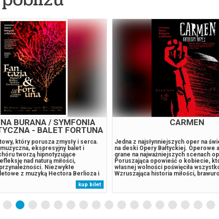
ONCERT CHARYTATYWNY
ANDRÉ RIEU. NIECH 
 CZYNI CUDA” – SIR BRYN
MAASTRICHT!
TERFEL
 Gianluca Marciano – dyrygent Sir
Nowy show pt. Niech żyje Maastricht!
 baryton Program: Giuseppe Verdi –
hołd dla rodzinnego miasta Maestra,
pery Nieszpory sycylijskie [9']
wszystko się zaczęło. 20 lat temu And
– Son Io spiro che nega – aria
jego Orkiestra Johanna Straussa po 
 z opery Mefistofele [4'] Charles
wystąpili na Vrijthof. Średniowieczny 
eau d’or (Pieśń o złotym cielcu) z
się wtedy w lśniącą salę balową na św
4'] Jacques Offenbach – Uwertura do
powietrzu. Publiczność wysłuchała 
kup bilet
 w piekle [9'] Giuseppe Verdi –
tego typu koncertu, a wszystko pod 
Otello [5'] Kurt...
niebem, usianym migoczącymi gwiazd