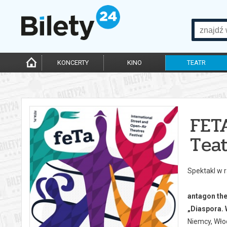
KONCERTY
KINO
TEATR
FET
Teat
Spektakl w 
antagon th
„Diaspora.
Niemcy, Wło