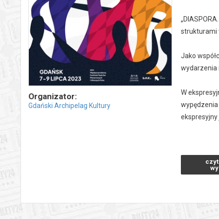
„DIASPORA. 
strukturami
Jako współc
wydarzenia 
W ekspresyjn
Organizator:
wypędzenia i
Gdański Archipelag Kultury
ekspresyjny 
Spektaklowi
sprzecznośc
czyt
wy
O teatrach:
Antagon the
założona w 
międzynarodo