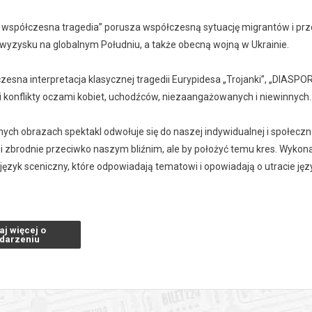
współczesna tragedia” porusza współczesną sytuację migrantów i prz
 wyzysku na globalnym Południu, a także obecną wojną w Ukrainie.
zesna interpretacja klasycznej tragedii Eurypidesa „Trojanki”, „DIASP
i konflikty oczami kobiet, uchodźców, niezaangażowanych i niewinnych.
ych obrazach spektakl odwołuje się do naszej indywidualnej i społeczn
 zbrodnie przeciwko naszym bliźnim, ale by położyć temu kres. Wykonaw
język sceniczny, które odpowiadają tematowi i opowiadają o utracie jęz
 towarzyszy muzyka na żywo, projekcje wideo i poruszająca scenograf
i i doświadczenia z pogranicza naszych czasów.
aj więcej o
darzeniu
aterAKTion to międzynarodowa grupa artystów, którzy mieszkają i wsp
1990 roku przez Bernharda Buba jako „Teatr na kółkach” ze względu na 
wej na festiwalach na całym świecie, tworzą niepowtarzalne spektakle 