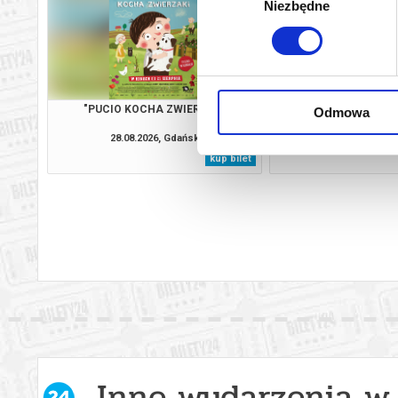
Niezbędne
zgody
"PUCIO KOCHA ZWIERZAKI"
TANIEC IRLANDZK
Odmowa
28.08.2026, Gdańsk
28.08.2026, G
kup bilet
Inne wydarzenia w 