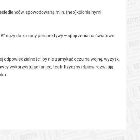
esiedleńców, spowodowaną m.in. (neo)kolonialnymi
ORA” dąży do zmiany perspektywy – spojrzenia na światowe
ej odpowiedzialności, by nie zamykać oczu na wojnę, wyzysk,
cy wykorzystując taniec, teatr fizyczny i śpiew rozwijają
yka.
ia, które zabierają widzów w malowniczą podróż przez
ólnie tworzą teatr we Frankfurcie nad Menem. Grupa została
swoje występy na ulicach. Występują na arenie
i widowiska, organizują festiwale i projekty społeczne. Teatr