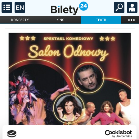
...
KONCERTY
KINO
TEATR
KABARET I
FILHARMONIA
OPERA I BALET
STAND-UP
DLA DZIECI
ONLINE
KARNETY