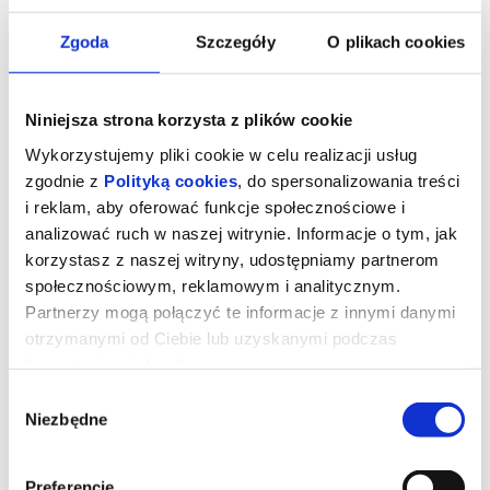
Zgoda
Szczegóły
O plikach cookies
Niniejsza strona korzysta z plików cookie
Wykorzystujemy pliki cookie w celu realizacji usług
zgodnie z
Polityką cookies
, do spersonalizowania treści
i reklam, aby oferować funkcje społecznościowe i
analizować ruch w naszej witrynie. Informacje o tym, jak
korzystasz z naszej witryny, udostępniamy partnerom
społecznościowym, reklamowym i analitycznym.
Spektakl "Salon odnowy"
Partnerzy mogą połączyć te informacje z innymi danymi
otrzymanymi od Ciebie lub uzyskanymi podczas
korzystania z ich usług.
Dwóch niezadowolonych z życia mężczyzn, w dojrzałym wieku,
trafia do SALONU ODNOWY, prowadzonego przez tajemniczą,
Wybór
piękną kobietę, której życie również nie rozpieszczało. Za pomocą
Niezbędne
zgody
różnych zabiegów próbuje ona przywrócić obu panom wiarę w
sens życia. Odnowa duchowa, której są poddawani, odkrywa przed
nimi nieznane światy i prowadzi do zaskakującego finału.
Cała historia przepełniona jest inteligentnym humorem oraz
zabawnymi zwrotami akcji. Występują w niej również elementy
Preferencje