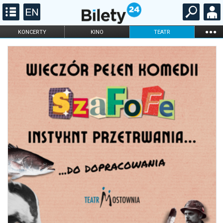
...
KONCERTY
KINO
TEATR
KABARET I
FILHARMONIA
OPERA I BALET
STAND-UP
DLA DZIECI
ONLINE
KARNETY