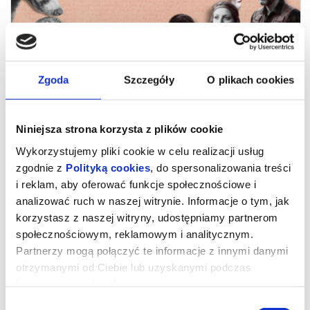
Zgoda
Szczegóły
O plikach cookies
Niniejsza strona korzysta z plików cookie
Wykorzystujemy pliki cookie w celu realizacji usług
zgodnie z
Polityką cookies
, do spersonalizowania treści
i reklam, aby oferować funkcje społecznościowe i
Wieczór Pełen Komedii - SzaFoFe -
analizować ruch w naszej witrynie. Informacje o tym, jak
Instynkt przetrwania do
korzystasz z naszej witryny, udostępniamy partnerom
dopracowania
społecznościowym, reklamowym i analitycznym.
Partnerzy mogą połączyć te informacje z innymi danymi
otrzymanymi od Ciebie lub uzyskanymi podczas
Nie mają scenariusza, nie mają reżysera. Mają scenę, widzów i
siebie nawzajem. Grupa teatralna zajmująca się impro, czyli
korzystania z ich usług.
improwizacjami komediowymi. To forma teatru, w którym
spektakle nie posiadają wcześniej ustalonego przebiegu czy
Wybór