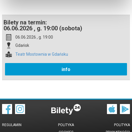
Bezpieczne zakupy w Bilety24. W przypadku odwołania
wydarzenia, gwarantujemy automatyczny zwrot środków
potwierdzony komunikatem wysyłanym na adres e-mail, podany
podczas zakupu.
Bilety na termin:
06.06.2026 , g. 19:00 (sobota)
06.06.2026 , g. 19:00
Gdańsk
Teatr Mostownia w Gdańsku
info
REGULAMIN
POLITYKA
POLITYKA